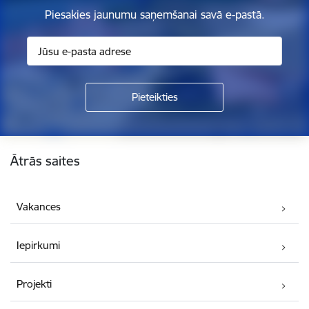
Piesakies jaunumu saņemšanai savā e-pastā.
Kājene
Ātrās saites
Vakances
Iepirkumi
Projekti