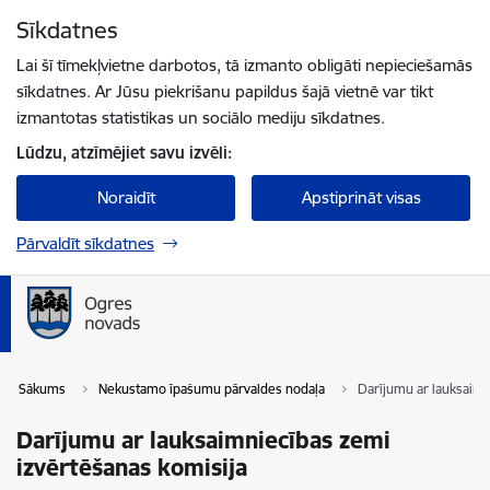
Pāriet uz lapas saturu
Sīkdatnes
Spied
lai meklētu
Enter
Lai šī tīmekļvietne darbotos, tā izmanto obligāti nepieciešamās
sīkdatnes. Ar Jūsu piekrišanu papildus šajā vietnē var tikt
izmantotas statistikas un sociālo mediju sīkdatnes.
Lūdzu, atzīmējiet savu izvēli:
Noraidīt
Apstiprināt visas
Pārvaldīt sīkdatnes
Sākums
Nekustamo īpašumu pārvaldes nodaļa
Darījumu ar lauksaimn
Darījumu ar lauksaimniecības zemi
izvērtēšanas komisija