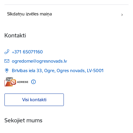
Sīkdatņu izvēles maiņa
Kontakti
+371 65071160
E-pasts:
ogredome@ogresnovads.lv
Brīvības iela 33, Ogre, Ogres novads, LV-5001
Visi kontakti
Sekojiet mums