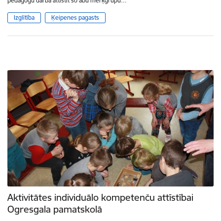
pedagogu darbā attīstīt šo abu mērķgrupu…
Izglītība
Ķeipenes pagasts
Aktivitātes individuālo kompetenču attīstībai
Ogresgala pamatskolā