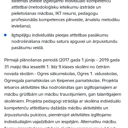
sistēmas izveide izglītojamo individuālo kompetenču
attīstībai (metodoloģisku ieteikumu izstrāde un
pielietošanas mācības, IKT resursi, pedagogu
profesionālās kompetences pilnveide, ārvalstu metodiku
ieviešana);
ilgtspējīgu individuālās pieejas attīstības pasākumu
nodrošināšana mācību satura apguvei un ārpusstundu
pasākumu veidā.
Pirmajā plānošanas periodā (2017.gada 1.jūnijs – 2019.gada
31.maijs) tika iesaistīti 1. līdz 9.klases skolēni no četrām
novada skolām - Ogres sākumskolas, Ogres 1. vidusskolas,
Ogresgala pamatskolas un Ķeipenes pamatskolas. Projekta
ietvaros aktivitātes tika nodrošinātas gan izglītojamajiem ar
mācību grūtībām un mācību traucējumiem, gan talantīgajiem
skolēniem. Projekta pedagogi strādāja ar skolēna individuālo
kompetenču attīstīšanu dažādās mācību aktivitātēs un
ārpusstundu pulciņos, piemērojot aktivitātes izglītojamo
individuālajām vajadzībām un iespējām. Alternatīvu mācību