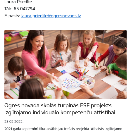
Laura Priedīte
Tālr: 65 047794
E-pasts:
laura.priedite@ogresnovads.lv
Ogres novada skolās turpinās ESF projekts
izglītojamo individuālo kompetenču attīstībai
23.02.2022.
2021.gada septembrī tika uzsākts jau trešais projekta “Atbalsts izglītojamo