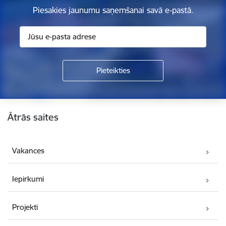
Piesakies jaunumu saņemšanai savā e-pastā.
Kājene
Ātrās saites
Vakances
Iepirkumi
Projekti