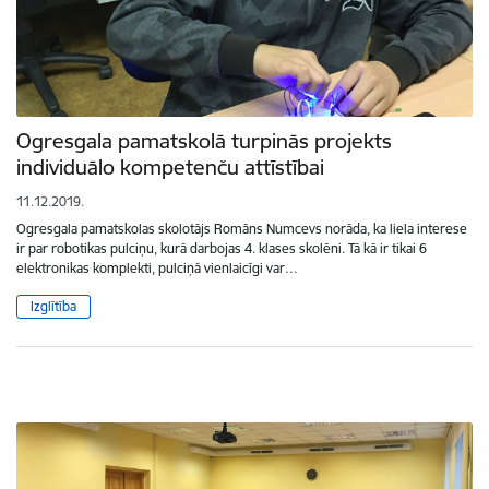
Ogresgala pamatskolā turpinās projekts
individuālo kompetenču attīstībai
11.12.2019.
Ogresgala pamatskolas skolotājs Romāns Numcevs norāda, ka liela interese
ir par robotikas pulciņu, kurā darbojas 4. klases skolēni. Tā kā ir tikai 6
elektronikas komplekti, pulciņā vienlaicīgi var…
Izglītība