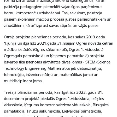
formu izmantošana uzlaboja skolēnu sasniegumus, kā arī
palīdzēja pedagogiem piemeklēt vajadzīgos paņēmienus
bērnu kompetenču uzlabošanai. Tas, savukārt, palīdzēja
pašiem skolēniem mācību procesā justies pārliecinātākiem un
zinošākiem, kā arī izprast savas stiprās un vājās puses.
Otrajā projekta plānošanas periodā, kas sākās 2019.gada
1.jūnijā un ilga līdz 2021.gada 31.maijam Ogres novadā četrās
mācību iestādēs (Ogres sākumskolā, Ogres 1. vidusskolā,
Ogresgala pamatskolā un Ķeipenes pamatskolā) projekta
ietvaros tika īstenotas aktivitātes divās jomās - STEM (Science
Technology Engineering Mathematics jeb dabaszinātņu,
tehnoloģiju, inženierzinātņu un matemātikas joma) un
multidisciplinārā jomā.
Trešajā plānošanas periodā, kas ilgst līdz 2022. gada 31.
decembrim projektā piedalās Ogres 1.vidusskola, Ikšķiles
vidusskola, Ķeguma komercnovirziena vidusskola, Birzgales
pamatskola, Tīnūžu sākumskola, Lielvārdes pamatskola,