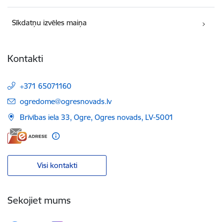
Sīkdatņu izvēles maiņa
Kontakti
+371 65071160
E-pasts:
ogredome@ogresnovads.lv
Brīvības iela 33, Ogre, Ogres novads, LV-5001
Visi kontakti
Sekojiet mums