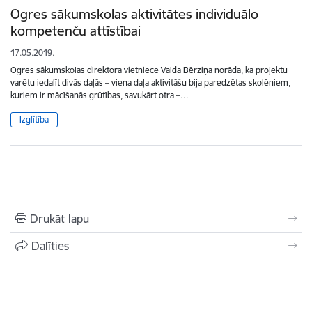
Ogres sākumskolas aktivitātes individuālo
kompetenču attīstībai
17.05.2019.
Ogres sākumskolas direktora vietniece Valda Bērziņa norāda, ka projektu
varētu iedalīt divās daļās – viena daļa aktivitāšu bija paredzētas skolēniem,
kuriem ir mācīšanās grūtības, savukārt otra –…
Izglītība
Drukāt lapu
Dalīties