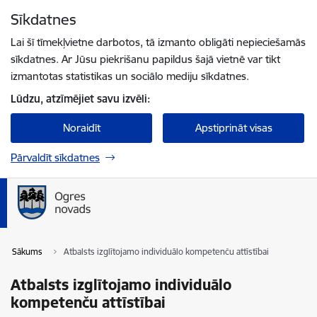
Pāriet uz lapas saturu
Sīkdatnes
Spied
lai meklētu
Enter
Lai šī tīmekļvietne darbotos, tā izmanto obligāti nepieciešamās
sīkdatnes. Ar Jūsu piekrišanu papildus šajā vietnē var tikt
izmantotas statistikas un sociālo mediju sīkdatnes.
Lūdzu, atzīmējiet savu izvēli:
Noraidīt
Apstiprināt visas
Pārvaldīt sīkdatnes
Sākums
Atbalsts izglītojamo individuālo kompetenču attīstībai
Atbalsts izglītojamo individuālo
kompetenču attīstībai