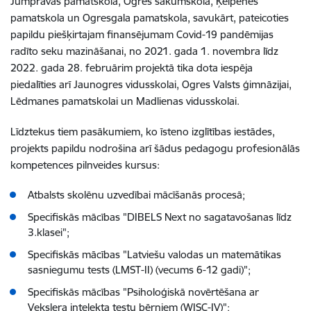
Jumpravas pamatskola, Ogres sākumskola, Ķeipenes
pamatskola un Ogresgala pamatskola, savukārt, pateicoties
papildu piešķirtajam finansējumam Covid-19 pandēmijas
radīto seku mazināšanai, no 2021. gada 1. novembra līdz
2022. gada 28. februārim projektā tika dota iespēja
piedalīties arī Jaunogres vidusskolai, Ogres Valsts ģimnāzijai,
Lēdmanes pamatskolai un Madlienas vidusskolai.
Līdztekus tiem pasākumiem, ko īsteno izglītības iestādes,
projekts papildu nodrošina arī šādus pedagogu profesionālās
kompetences pilnveides kursus:
Atbalsts skolēnu uzvedībai mācīšanās procesā;
Specifiskās mācības "DIBELS Next no sagatavošanas līdz
3.klasei";
Specifiskās mācības "Latviešu valodas un matemātikas
sasniegumu tests (LMST-II) (vecums 6-12 gadi)";
Specifiskās mācības "Psiholoģiskā novērtēšana ar
Vekslera intelekta testu bērniem (WISC-IV)";