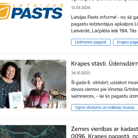
12.03.2024.
Latvijas Pasts informē - no šā
pagastu iedzīvotājus apkalpos L
Lielvārdē, Lāčplēša ielā 18A. Tā
Lēdmanes pagasts
Krapes paga
Krapes stāsti. Ūdensdzir
24.10.2023.
Šī gada 6. oktobrī, uzsākot muze
devos ciemos pie Vinetas Grīnb
saimnieces, – lai šo pagastu izzi
Ogres Vēstures un mākslas muzejs
Zemes vienības ar kadas
0096, Krapes pagastā, no