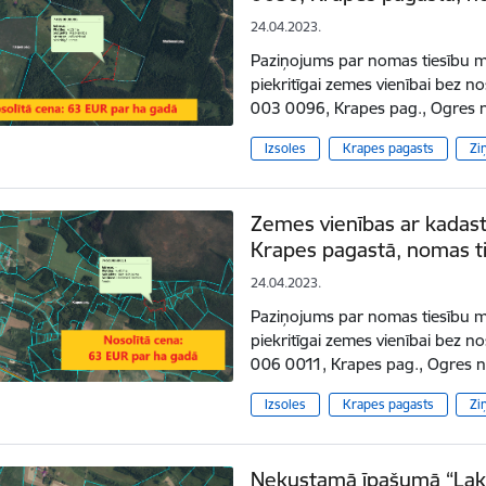
24.04.2023.
Paziņojums par nomas tiesību mu
piekritīgai zemes vienībai bez
003 0096, Krapes pag., Ogres n
Izsoles
Krapes pagasts
Zi
Zemes vienības ar kadas
Krapes pagastā, nomas ti
24.04.2023.
Paziņojums par nomas tiesību mu
piekritīgai zemes vienībai bez
006 0011, Krapes pag., Ogres n
Izsoles
Krapes pagasts
Zi
Nekustamā īpašumā “Laks