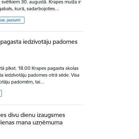
 svētkiem 30. augustā. Krapes muiža ir
pgabals, kurā, sadarbojoties…
ņas, jaunumi
 pagasta iedzīvotāju padomes
tā plkst. 18.00 Krapes pagasta skolas
ta iedzīvotāju padomes otrā sēde. Visa
zīvotāju padomēm, tai…
ties divu dienu izaugsmes
dienas mana uzņēmuma