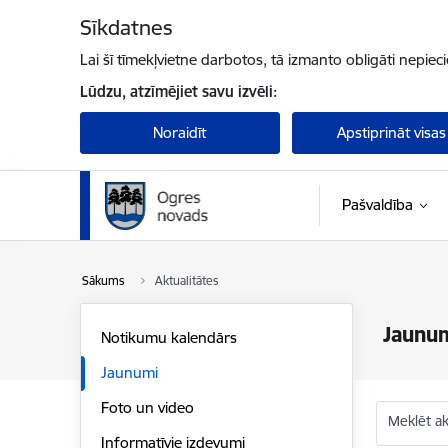
Pāriet uz lapas saturu
Sīkdatnes
Lai šī tīmekļvietne darbotos, tā izmanto obligāti nepiec
Lūdzu, atzīmējiet savu izvēli:
Noraidīt
Apstiprināt visas
Pašvaldība
Sākums
Aktualitātes
Jaunu
Notikumu kalendārs
Jaunumi
Foto un video
Meklēt akt
Informatīvie izdevumi