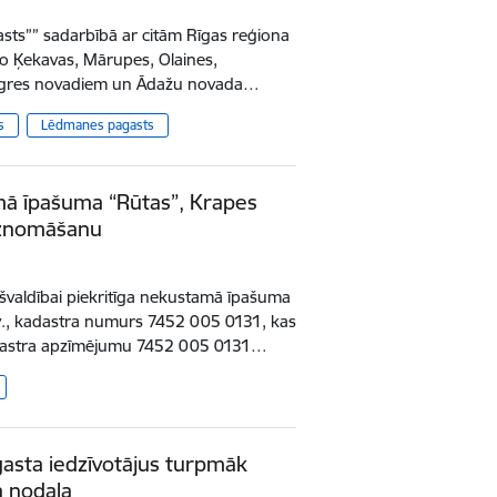
sts”” sadarbībā ar citām Rīgas reģiona
o Ķekavas, Mārupes, Olaines,
, Ogres novadiem un Ādažu novada…
s
Lēdmanes pagasts
ā īpašuma “Rūtas”, Krapes
iznomāšanu
valdībai piekritīga nekustamā īpašuma
v., kadastra numurs 7452 005 0131, kas
adastra apzīmējumu 7452 005 0131…
sta iedzīvotājus turpmāk
a nodaļa