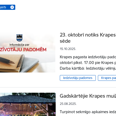
gasts
23. oktobrī notiks Krape
sēde
15.10.2025.
Krapes pagasta iedzīvotāju pad
oktobrī plkst. 17.00 pie Krapes
Darba kārtībā: Iedzīvotāju vēlmj
Iedzīvotāju padomes
Krapes pa
Gadskārtējie Krapes muiž
25.08.2025.
Turpinot sekmīgo apkaimes iedz