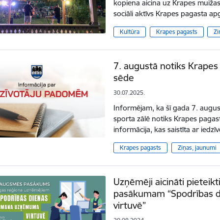
kopiena aicina uz Krapes muižas
sociāli aktīvs Krapes pagasta a
Kultūra
Krapes pagasts
Zi
7. augustā notiks Krapes
sēde
30.07.2025.
Informējam, ka šī gada 7. augus
sporta zālē notiks Krapes pagas
informācija, kas saistīta ar ied
Krapes pagasts
Ziņas, jaunumi
Uzņēmēji aicināti pieteik
pasākumam “Spodrības 
virtuvē”