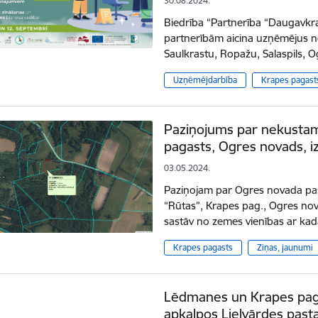
30.08.2024.
Biedrība “Partnerība “Daugavkra
partnerībām aicina uzņēmējus n
Saulkrastu, Ropažu, Salaspils
Uzņēmējdarbība
Krapes pagast
Paziņojums par nekustam
pagasts, Ogres novads, 
03.05.2024.
Paziņojam par Ogres novada paš
“Rūtas”, Krapes pag., Ogres no
sastāv no zemes vienības ar k
Krapes pagasts
Ziņas, jaunumi
Lēdmanes un Krapes paga
apkalpos Lielvārdes past