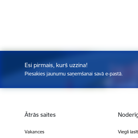
Esi pirmais, kurš uzzina!
Piesakies jaunumu saņemšanai savā e-pastā.
Kājene
Ātrās saites
Noderīg
Vakances
Viegli lasī