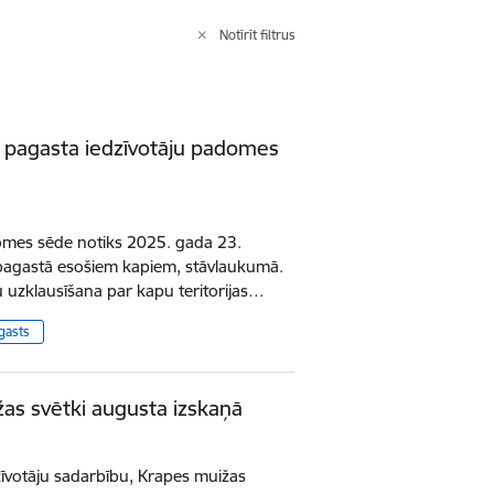
Notīrīt filtrus
s pagasta iedzīvotāju padomes
omes sēde notiks 2025. gada 23.
 pagastā esošiem kapiem, stāvlaukumā.
u uzklausīšana par kapu teritorijas…
gasts
as svētki augusta izskaņā
īvotāju sadarbību, Krapes muižas