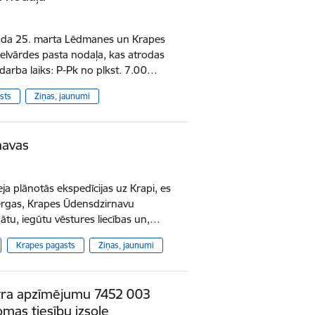
 gada 25. marta Lēdmanes un Krapes
ielvārdes pasta nodaļa, kas atrodas
s darba laiks: P-Pk no plkst. 7.00…
sts
Ziņas, jaunumi
navas
ja plānotās ekspedīcijas uz Krapi, es
ergas, Krapes Ūdensdzirnavu
nātu, iegūtu vēstures liecības un,…
Krapes pagasts
Ziņas, jaunumi
tra apzīmējumu 7452 003
mas tiesību izsole