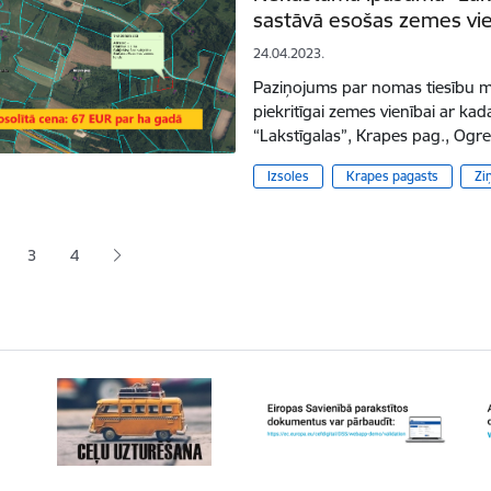
sastāvā esošas zemes vie
24.04.2023.
Paziņojums par nomas tiesību mu
piekritīgai zemes vienībai ar k
“Lakstīgalas”, Krapes pag., Ogre
Izsoles
Krapes pagasts
Zi
ana
3
4
jā lapa
pa
Lapa
Lapa