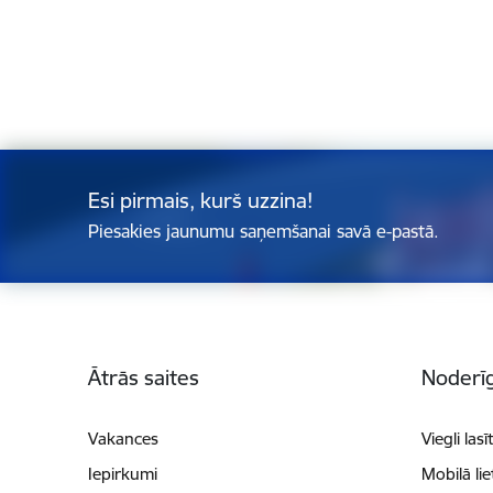
Esi pirmais, kurš uzzina!
Piesakies jaunumu saņemšanai savā e-pastā.
Kājene
Ātrās saites
Noderīg
Vakances
Viegli lasī
Iepirkumi
Mobilā li