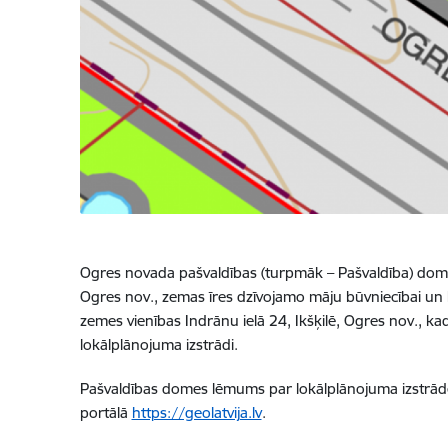
Ogres novada pašvaldības (turpmāk – Pašvaldība) dome a
Ogres nov., zemas īres dzīvojamo māju būvniecībai un lo
zemes vienības Indrānu ielā 24, Ikšķilē, Ogres nov., 
lokālplānojuma izstrādi.
Pašvaldības domes lēmums par lokālplānojuma izstrādes
portālā
https://geolatvija.lv
.