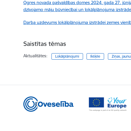
Ogres novada pašvaldības domes 2024. gada 27. jūnija l
dzīvojamo māju būvniecībai un lokālplānojuma izstrādes
Darba uzdevums lokālplānojuma izstrādei zemes vienībai 
Saistītas tēmas
Aktualitātes:
Lokālplānojumi
Ikšķile
Ziņas, jaun