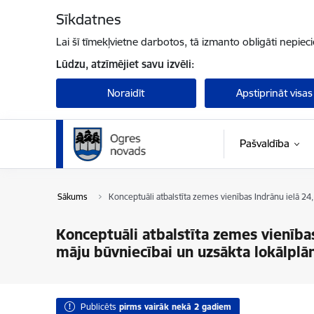
Pāriet uz lapas saturu
Sīkdatnes
Lai šī tīmekļvietne darbotos, tā izmanto obligāti nepiec
Lūdzu, atzīmējiet savu izvēli:
Noraidīt
Apstiprināt visas
Pašvaldība
Sākums
Konceptuāli atbalstīta zemes vienības Indrānu ielā 24,
Konceptuāli atbalstīta zemes vienības
māju būvniecībai un uzsākta lokālplā
Publicēts
pirms vairāk nekā 2 gadiem