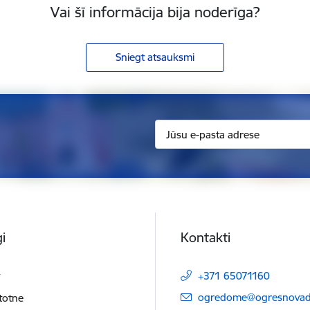
Vai šī informācija bija noderīga?
Sniegt atsauksmi
i
Kontakti
t
+371 65071160
E-pasts:
ogredome@ogresnovads
etotne