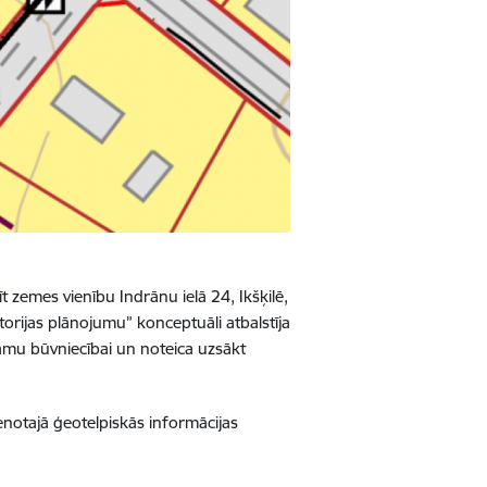
zemes vienību Indrānu ielā 24, Ikšķilē,
orijas plānojumu” konceptuāli atbalstīja
amu būvniecībai un noteica uzsākt
notajā ģeotelpiskās informācijas