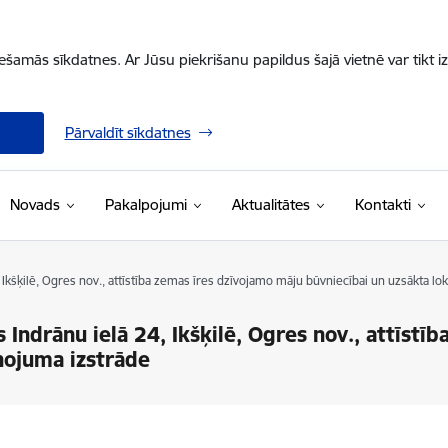
iešamās sīkdatnes. Ar Jūsu piekrišanu papildus šajā vietnē var tikt i
Pārvaldīt sīkdatnes
Novads
Pakalpojumi
Aktualitātes
Kontakti
 Ikšķilē, Ogres nov., attīstība zemas īres dzīvojamo māju būvniecībai un uzsākta lo
 Indrānu ielā 24, Ikšķilē, Ogres nov., attīstī
nojuma izstrāde