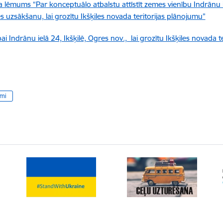
ēmums “Par konceptuālo atbalstu attīstīt zemes vienību Indrānu ie
 uzsākšanu, lai grozītu Ikšķiles novada teritorijas plānojumu”
Indrānu ielā 24, Ikšķilē, Ogres nov., lai grozītu Ikšķiles novada t
umi