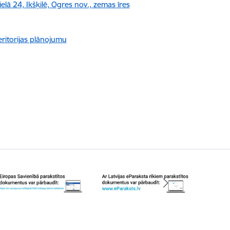
lā 24, Ikšķilē, Ogres nov., zemas īres
eritorijas plānojumu