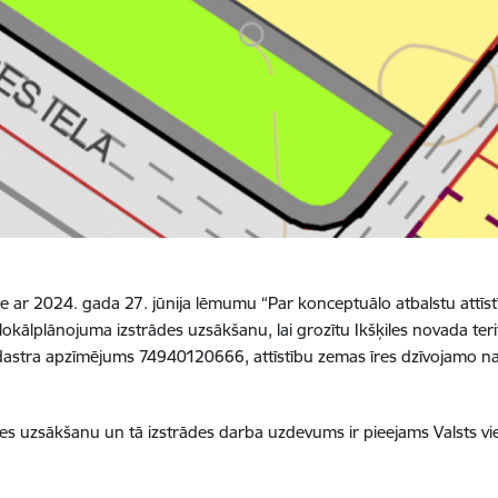
r 2024. gada 27. jūnija lēmumu “Par konceptuālo atbalstu attīstīt 
kālplānojuma izstrādes uzsākšanu, lai grozītu Ikšķiles novada terit
kadastra apzīmējums 74940120666, attīstību zemas īres dzīvojamo n
 uzsākšanu un tā izstrādes darba uzdevums ir pieejams Valsts vie