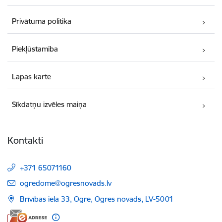
Privātuma politika
Piekļūstamība
Lapas karte
Sīkdatņu izvēles maiņa
Kontakti
+371 65071160
E-pasts:
ogredome@ogresnovads.lv
Brīvības iela 33, Ogre, Ogres novads, LV-5001