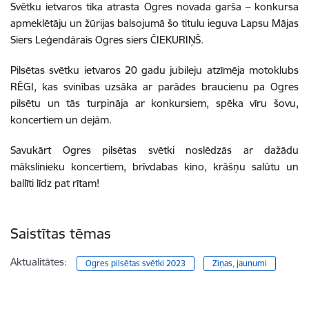
Svētku ietvaros tika atrasta Ogres novada garša – k
onkursa
apmekl
ē
t
ā
ju un ž
ū
rijas balsojum
ā
šo titulu ieguva
Lapsu Mājas
Siers
Le
ģ
end
ā
rais Ogres siers
Č
IEKURI
Ņ
Š.
Pilsētas svētku ietvaros
20 gadu jubileju atzīmēja motoklubs
RĒGI, kas svinības uzsāka ar parādes braucienu pa Ogres
pilsētu un tās turpināja ar konkursiem, spēka vīru šovu,
koncertiem un dejām.
Savukārt Ogres pilsētas svētki noslēdzās ar dažādu
mākslinieku koncertiem, brīvdabas kino, krāšņu salūtu un
ballīti līdz pat rītam!
Saistītas tēmas
Aktualitātes:
Ogres pilsētas svētki 2023
Ziņas, jaunumi