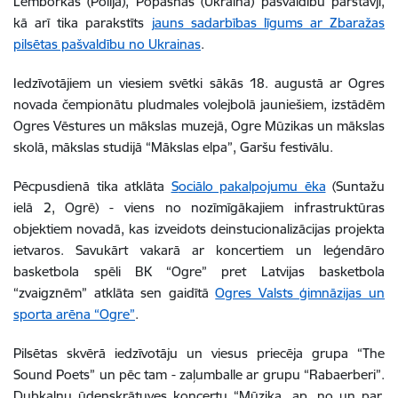
Lemborkas (Polija), Popasnas (Ukraina)
pašvaldību pārstāvji
,
kā arī tika parakstīts
jauns sadarbības līgums ar Zbaražas
pilsētas pašvaldību no Ukrainas
.
Iedzīvotājiem un viesiem svētki sākās 18. augustā
ar
Ogres
novada čempionātu pludmales volejbolā jauniešiem, izstādēm
Ogres Vēstures un mākslas muzejā, Ogre Mūzikas un mākslas
skolā, mākslas studijā “Mākslas elpa”
, Garšu festivālu.
Pēcpusdienā tika atklāta
S
ociālo pakalpojumu ēka
(Suntažu
ielā 2, Ogrē) - viens no nozīmīgākajiem infrastruktūras
objektiem novadā, kas izveidots deinstucionalizācijas projekta
ietvaros. Savukārt vakarā ar koncertiem
un leģendāro
basketbola spēli BK “Ogre” pret Latvijas basketbola
“zvaigznēm” atklāta sen gaidītā
Ogres Valsts ģimnāzijas un
sporta arēna “Ogre”
.
Pilsētas skvērā iedzīvotāju un viesus priecēja g
rupa “The
Sound Poets” un pēc tam - zaļumballe ar grupu “Rabaerberi”.
Dubkalnu ūdenskrātuves
koncertu “Mūzika, ap, no un par