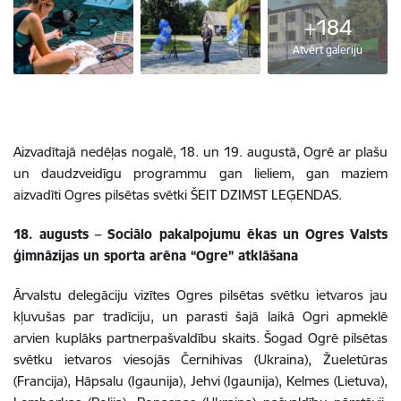
+184
Atvērt galeriju
Aizvadītajā nedēļas nogalē, 18. un 19. augustā, Ogrē ar plašu
un daudzveidīgu programmu gan lieliem, gan maziem
aizvadīti Ogres pilsētas svētki
ŠEIT
DZIMST LEĢENDAS
.
18. augusts –
S
ociālo pakalpojumu ēkas un
Ogres Valsts
ģimnāzijas un sporta arēna “Ogre” atklāšana
Ārvalstu delegāciju vizītes Ogres pilsētas svētku ietvaros jau
kļuvušas par tradīciju, un parasti šajā laikā Ogri apmeklē
arvien kuplāks partnerpašvaldību skaits.
Šogad Ogrē pilsētas
svētku ietvaros viesojās
Černihivas (Ukraina), Žueletūras
(Francija), Hāpsalu (Igaunija), Jehvi (Igaunija), Kelmes (Lietuva),