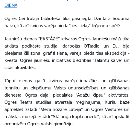
DIENA
.
Ogres Centrālajā bibliotēkā tika pasniegta
Dzintara Soduma
balva, kā arī ikviens varēja piedalīties Lielajā leģendu spēlē.
Jauniešu dienas “EKSTĀZE” ietvaros
Ogres Jauniešu mājā
tika
atklāta podkāsta studija, darbojās
O’Radio un DJ, bija
pieejama čill zona, grafiti siena, varēja piedalīties ekspedīcijā -
kvestā, Ogres jauniešu iniciatīvas biedrības “Talantu kalve” un
citās aktivitātēs.
Tāpat dienas gaitā ikviens varēja iepazīties ar glābšanas
tehniku un ekipējumu Valsts ugunsdzēsības un glābšanas
dienesta Ogres daļā, piedalīties “Ādažu čipsu” aktivitātēs,
Ogres Teātra studijas atvērtajā mēģinājumā, Kuršu bāzē
apmeklēt izstādi “Meža nozare Latvijā” un
Ogres Vēstures un
mākslas muzejā
izstādi “Silā auga kupla priede”,
kā arī apskatīt
organizēta Ogres Valsts ģimnāziju.