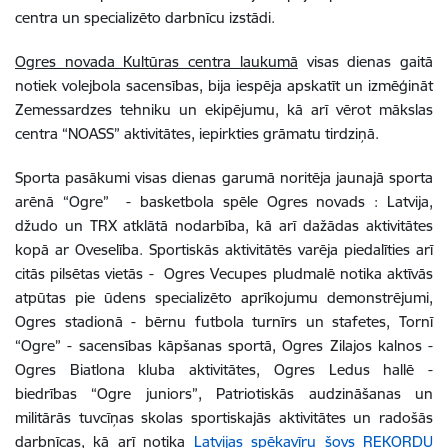
centra un specializēto darbnīcu izstādi.
Ogres novada Kultūras centra laukumā
visas dienas gaitā
notiek volejbola sacensības, bija iespēja apskatīt un izmēģināt
Zemessardzes tehniku un ekipējumu, kā arī vērot m
ākslas
centra “NOASS” aktivitātes, iepirkties grāmatu tirdziņā.
Sporta pasākumi visas dienas garumā noritēja jaunajā sporta
arēnā “Ogre” -
basketbola spēle Ogres novads : Latvija,
džudo un TRX atklātā nodarbība, kā arī dažādas aktivitātes
kopā ar Oveselība. S
portiskās aktivitātēs varēja piedalīties arī
citās pilsētas vietās - Ogres Vecupes pludmalē notika aktīvās
atpūtas pie ūdens specializēto aprīkojumu demonstrējumi,
Ogres stadionā - b
ērnu futbola turnīrs un stafetes
, Tornī
“Ogre” - s
acensības kāpšanas sportā,
Ogres Zilajos kalnos -
Ogres Biatlona kluba aktivitātes, Ogres Ledus hallē -
biedrības “Ogre juniors”, Patriotiskās audzināšanas un
militārās tuvcīņas skolas sportiskajās aktivitātes un radošās
darbnīcas, kā arī notika
Latvijas spēkavīru šovs REKORDU