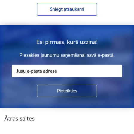
Sniegt atsauksmi
Esi pirmais, kurš uzzina!
Piesakies jaunumu saņemšanai savā e-pastā.
Kājene
Ātrās saites