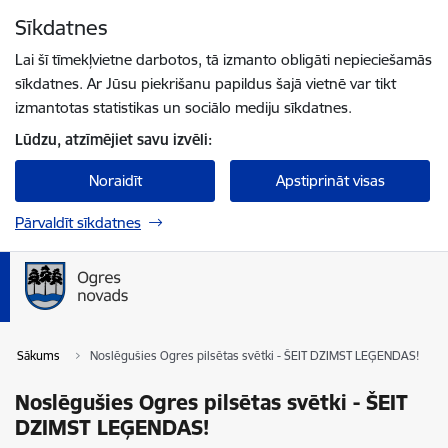
Pāriet uz lapas saturu
Sīkdatnes
Spied
lai meklētu
Enter
Lai šī tīmekļvietne darbotos, tā izmanto obligāti nepieciešamās
sīkdatnes. Ar Jūsu piekrišanu papildus šajā vietnē var tikt
izmantotas statistikas un sociālo mediju sīkdatnes.
Lūdzu, atzīmējiet savu izvēli:
Noraidīt
Apstiprināt visas
Pārvaldīt sīkdatnes
Sākums
Noslēgušies Ogres pilsētas svētki - ŠEIT DZIMST LEĢENDAS!
Noslēgušies Ogres pilsētas svētki - ŠEIT
DZIMST LEĢENDAS!