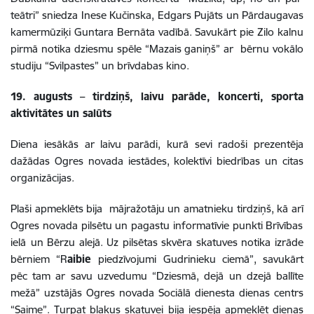
teātri” sniedza Inese Kučinska, Edgars Pujāts un Pārdaugavas
kamermūziķi Guntara Bernāta vadībā. Savukārt pie Zilo kalnu
pirmā notika dziesmu spēle “Mazais ganiņš” ar bērnu vokālo
studiju “Svilpastes” un brīvdabas kino.
19. augusts – tirdziņš, laivu parāde, koncerti, sporta
aktivitātes un salūts
Diena iesākās ar laivu parādi, kurā
sevi radoši
prezentēja
dažādas Ogres novada iestādes, kolektīvi biedrības un citas
organizācijas.
Plaši apmeklēts bija mājražotāju un amatnieku tirdziņš, kā arī
Ogres novada pilsētu un pagastu informatīvie punkti
Brīvības
ielā
un Bērzu alejā. Uz pilsētas skvēra skatuves notika izrāde
bērniem “R
aibie
piedzīvojumi Gudrinieku ciemā”
, savukārt
pēc tam ar savu uzvedumu “D
ziesmā, dejā un dzejā ballīte
mežā”
uzstājās Ogres novada Sociālā dienesta dienas centrs
“Saime”. Turpat blakus skatuvei bija iespēja apmeklēt dienas