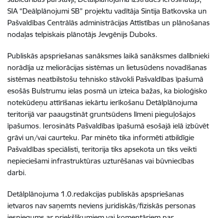
SIA “Deālplānojumi SB” projektu vadītāja Sintija Batkovska un
Pašvaldības Centrālās administrācijas Attīstības un plānošanas
nodaļas telpiskais plānotājs Jevgēnijs Duboks.
Publiskās apspriešanas sanāksmes laikā sanāksmes dalībnieki
norādīja uz meliorācijas sistēmas un lietusūdens novadīšanas
sistēmas neatbilstošu tehnisko stāvokli Pašvaldības īpašumā
esošās Bulstrumu ielas posmā un izteica bažas, ka bioloģisko
notekūdeņu attīrīšanas iekārtu ierīkošanu Detālplānojuma
teritorijā var paaugstināt gruntsūdens līmeni pieguļošajos
īpašumos. Ierosināts Pašvaldības īpašumā esošajā ielā izbūvēt
grāvi un/vai caurteku. Par minēto tika informēti atbildīgie
Pašvaldības speciālisti, teritorija tiks apsekota un tiks veikti
nepieciešami infrastruktūras uzturēšanas vai būvniecības
darbi.
Detālplānojuma 1.0.redakcijas publiskās apspriešanas
ietvaros nav saņemts neviens juridiskās/fiziskās personas
iesniegums ar priekšlikumiem vai komentāriem par