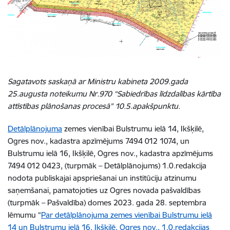
Sagatavots saskaņā ar Ministru kabineta 2009.gada
25.augusta noteikumu Nr.970
“Sabiedrības līdzdalības kārtība
attīstības plānošanas procesā” 10.5.apakšpunktu.
Detālplānojuma
zemes vienībai Bulstrumu ielā 14, Ikšķilē,
Ogres nov., kadastra apzīmējums 7494 012 1074, un
Bulstrumu ielā 16, Ikšķilē, Ogres nov., kadastra apzīmējums
7494 012 0423, (turpmāk – Detālplānojums) 1.0.redakcija
nodota publiskajai apspriešanai un institūciju atzinumu
saņemšanai, pamatojoties uz Ogres novada pašvaldības
(turpmāk – Pašvaldība) domes 2023. gada 28. septembra
lēmumu “
Par detālplānojuma zemes vienībai Bulstrumu ielā
14 un Bulstrumu ielā 16, Ikšķilē, Ogres nov., 1.0.redakcijas