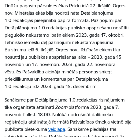
Tīnūžu pagasta pārvaldes ēkas Peldu ielā 22, Ikšķilē, Ogres
nov. Minētajās ēkās bija nodroši
nāta Detālplānojuma
1.0.redakcijas pieejamība papīra formātā. Paziņojumi par
Detālplānojuma 1.0.redakcijas publisko apspriešanu nosūtīti
piegulošo nekustamo īpašniekiem 2023. gada 17. oktobrī.
Tehnisko iemeslu dēļ paziņojumi nekustamā īpašuma
Bulstrumu ielā 6, Ikšķilē, Ogres nov., līdzīpašniekiem tika
nosūtīti jau publiskās apspriešanas laikā – 2023. gada 15.
novembrī un 17. novembrī. 2023. gada 22. novembra
vēstulēs Pašvaldība aicināja minētās personas sniegt
priekšlikumus un komentārus par Detālplānojuma
1.0.redakciju līdz 2023. gada 15. decembrim.
Sanāksme par Detālplānojuma 1.0.redakcijas risinājumiem
tika organizēta attālināti
Zoom
platformā 2023. gada 7.
novembrī plkst. 18.00. Nolūkā nodrošināt dalībnieku
reģistrāciju attālinātajā formātā Pašvaldības tīmekļa vietnē bija
publicēta pieteikuma
veidlapa
. Sanāksmē piedalījās trīs
sabiedrības pārstāvji, Detālplānojuma izstrādes ierosinātājs,