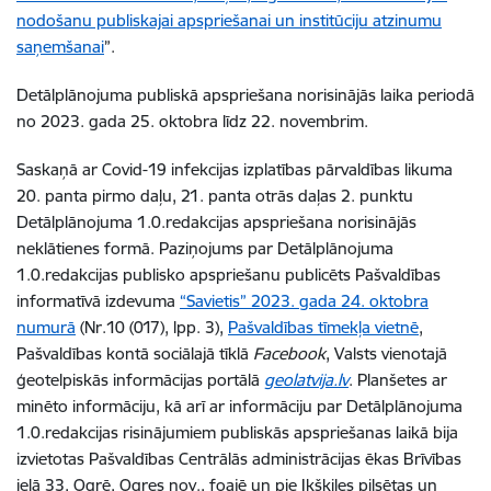
nodošanu publiskajai apspriešanai un institūciju atzinumu
saņemšanai
”.
Detālplānojuma publiskā apspriešana norisinājās laika periodā
no 2023. gada 25. oktobra līdz 22. novembrim.
Saskaņā ar Covid-19 infekcijas izplatības pārvaldības likuma
20. panta pirmo daļu, 21. panta otrās daļas 2. punktu
Detālplānojuma 1.0.redakcijas apspriešana norisinājās
neklātienes formā. Paziņojums par Detālplānojuma
1.0.redakcijas publisko apspriešanu publicēts Pašvaldības
informatīvā izdevuma
“Savietis” 2023. gada 24. oktobra
numurā
(Nr.10 (017), lpp. 3),
Pašvaldības tīmekļa vietnē
,
Pašvaldības kontā sociālajā tīklā
Facebook
, Valsts vienotajā
ģeotelpiskās informācijas portālā
geolatvija.lv
. Planšetes ar
minēto informāciju, kā arī ar informāciju par Detālplānojuma
1.0.redakcijas risinājumiem publiskās apspriešanas laikā bija
izvietotas Pašvaldības Centrālās administrācijas ēkas Brīvības
ielā 33, Ogrē, Ogres nov., foajē un pie Ikšķiles pilsētas un