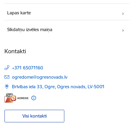
Lapas karte
Sīkdatņu izvēles maiņa
Kontakti
+371 65071160
E-pasts:
ogredome@ogresnovads.lv
Brīvības iela 33, Ogre, Ogres novads, LV-5001
Visi kontakti