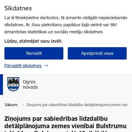
Pāriet uz lapas saturu
Sīkdatnes
Spied
lai meklētu
Enter
Lai šī tīmekļvietne darbotos, tā izmanto obligāti nepieciešamās
sīkdatnes. Ar Jūsu piekrišanu papildus šajā vietnē var tikt
izmantotas statistikas un sociālo mediju sīkdatnes.
Lūdzu, atzīmējiet savu izvēli:
Noraidīt
Apstiprināt visas
Pārvaldīt sīkdatnes
Sākums
Ziņojums par sabiedrības līdzdalību detālplānojuma zemes vienībai
Ziņojums par sabiedrības līdzdalību
detālplānojuma zemes vienībai Bulstrumu