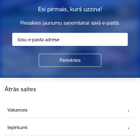
Esi pirmais, kurš uzzina!
Piesakies jaunumu saņemšanai savā e-pastā.
Kājene
Ātrās saites
Vakances
Iepirkumi