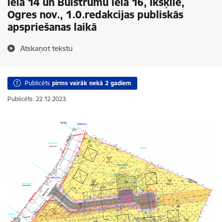
ielā 14 un Bulstrumu ielā 16, Ikšķilē,
Ogres nov., 1.0.redakcijas publiskās
apspriešanas laikā
Atskaņot tekstu
Publicēts
pirms vairāk nekā 2 gadiem
Publicēts: 22.12.2023.