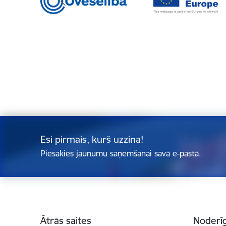
Esi pirmais, kurš uzzina!
Piesakies jaunumu saņemšanai savā e-pastā.
Kājene
Ātrās saites
Noderīg