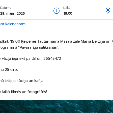
Datums
Laiks
29. maijs, 2026
19.00
not kalendāram
 plkst. 19.00
Ķeipenes Tautas nama Mazajā zālē
Marija Bērziņa un 
programmā
“Pavasarīga satikšanās”.
ervācija iepriekš pa tālruni 26545470
ena 25 eiro.
nā ietilpst kūciņa un kafija!
laikā filmēs un fotogrāfēs!