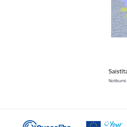
Saistī
Notikumi: