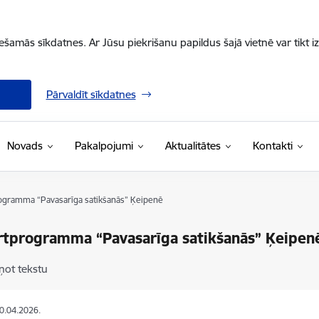
iešamās sīkdatnes. Ar Jūsu piekrišanu papildus šajā vietnē var tikt i
Pārvaldīt sīkdatnes
Novads
Pakalpojumi
Aktualitātes
Kontakti
gramma “Pavasarīga satikšanās” Ķeipenē
rtprogramma “Pavasarīga satikšanās” Ķeipen
ņot tekstu
30.04.2026.