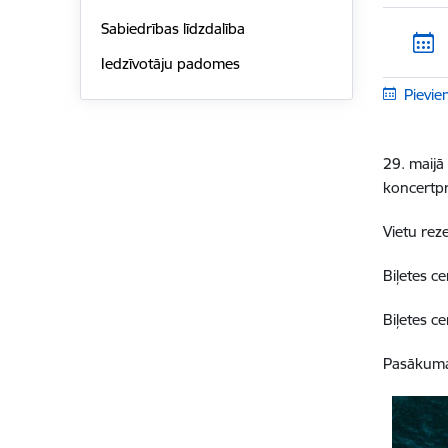
Sabiedrības līdzdalība
Iedzīvotāju padomes
Pievie
29. maijā
k
oncert
Vietu rez
Biļetes c
Biļetes ce
Pasākuma 