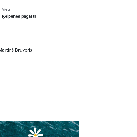
Vieta
Ķeipenes pagasts
Mārtiņš Brūveris