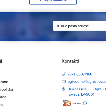
i
Kontakti
t
+371 65071160
E-pasts:
ogredome@ogresnovads
etotne
Brīvības iela 33, Ogre, 
 politika
novads, LV-5001
mība
te