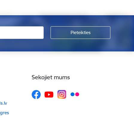
Sekojiet mums
.lv
Ogres