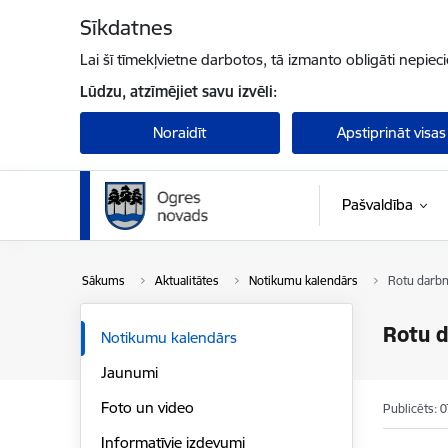
Pāriet uz lapas saturu
Sīkdatnes
Lai šī tīmekļvietne darbotos, tā izmanto obligāti nepiec
Lūdzu, atzīmējiet savu izvēli:
Noraidīt
Apstiprināt visas
Pašvaldība
Sākums
Aktualitātes
Notikumu kalendārs
Rotu darbn
Rotu d
Notikumu kalendārs
Jaunumi
Foto un video
Publicēts: 
Informatīvie izdevumi