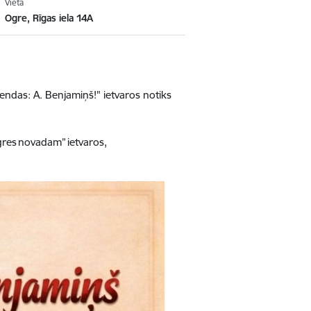
Vieta
Ogre, Rīgas iela 14A
endas: A. Benjamiņš!" ietvaros
notiks
gres novadam” ietvaros,