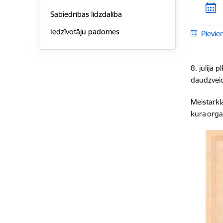
Sabiedrības līdzdalība
Iedzīvotāju padomes
Pievie
8. jūlijā 
daudzveid
Meistarkl
kura orga