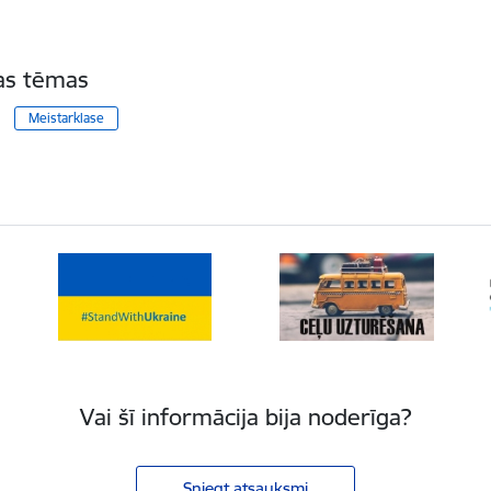
tas tēmas
Meistarklase
Vai šī informācija bija noderīga?
Sniegt atsauksmi