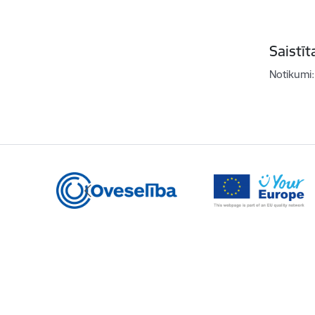
Saistī
Notikumi: