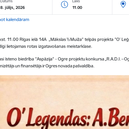
Datums
Laiks
8. jūlijs, 2026
11.00
not kalendāram
plkst. 11.00 Rīgas ielā 14A
„Mākslas ½ Muiža” telpās projekta "O' Leģ
īgi lietojamas rotas izgatavošanas meistarklase.
asi īsteno biedrība
"Aspāzija" - Ogre
projektu konkursa „R.A.D.I. – O
nizētājs un finansētājs ir Ogres novada pašvaldība.