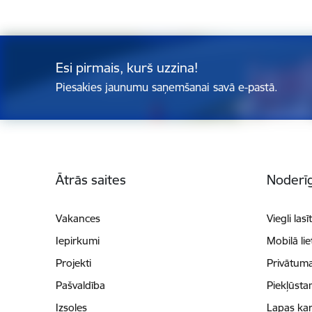
Esi pirmais, kurš uzzina!
Piesakies jaunumu saņemšanai savā e-pastā.
Kājene
Ātrās saites
Noderīg
Vakances
Viegli lasī
Iepirkumi
Mobilā li
Projekti
Privātuma
Pašvaldība
Piekļūsta
Izsoles
Lapas kar