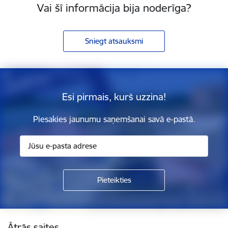
Vai šī informācija bija noderīga?
Sniegt atsauksmi
Esi pirmais, kurš uzzina!
Piesakies jaunumu saņemšanai savā e-pastā.
Kājene
Ātrās saites