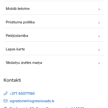
Mobilā lietotne
Privātuma politika
Piekļūstamība
Lapas karte
Sīkdatņu izvēles maiņa
Kontakti
+371 65071160
E-pasts:
ogredome@ogresnovads.lv