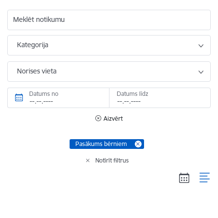
Meklēt notikumu
Kategorija
Norises vieta
Datums no
Datums līdz
Aizvērt
Pasākums bērniem
Notīrīt filtrus