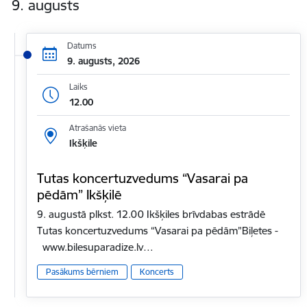
9. augusts
Datums
9. augusts, 2026
Laiks
12.00
Atrašanās vieta
Ikšķile
Tutas koncertuzvedums “Vasarai pa
pēdām” Ikšķilē
9. augustā plkst. 12.00 Ikšķiles brīvdabas estrādē
Tutas koncertuzvedums “Vasarai pa pēdām”Biļetes -
www.bilesuparadize.lv…
Pasākums bērniem
Koncerts