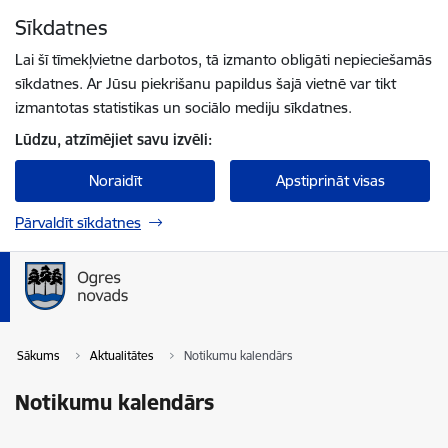
Pāriet uz lapas saturu
Sīkdatnes
Spied
lai meklētu
Enter
Lai šī tīmekļvietne darbotos, tā izmanto obligāti nepieciešamās
sīkdatnes. Ar Jūsu piekrišanu papildus šajā vietnē var tikt
izmantotas statistikas un sociālo mediju sīkdatnes.
Lūdzu, atzīmējiet savu izvēli:
Noraidīt
Apstiprināt visas
Pārvaldīt sīkdatnes
Sākums
Aktualitātes
Notikumu kalendārs
Notikumu kalendārs