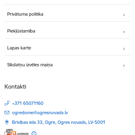
Privātuma politika
Piekļūstamība
Lapas karte
Sīkdatņu izvēles maiņa
Kontakti
+371 65071160
E-pasts:
ogredome@ogresnovads.lv
Brīvības iela 33, Ogre, Ogres novads, LV-5001