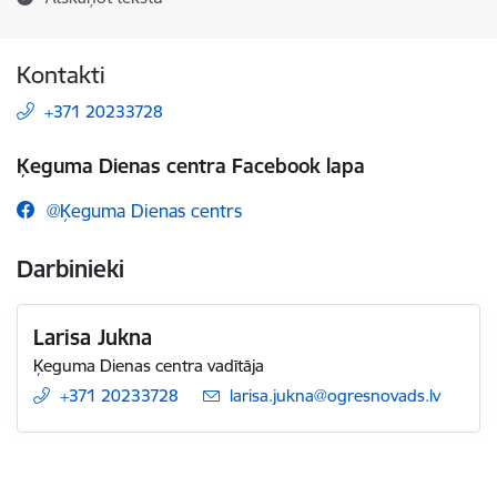
Kontakti
+371 20233728
Ķeguma Dienas centra Facebook lapa
@Ķeguma Dienas centrs
Darbinieki
Larisa Jukna
Ķeguma Dienas centra vadītāja
+371 20233728
E-pasts:
larisa.jukna@ogresnovads.lv