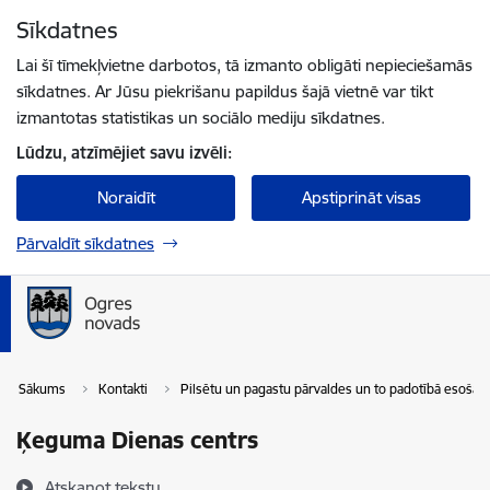
Pāriet uz lapas saturu
Sīkdatnes
Spied
lai meklētu
Enter
Lai šī tīmekļvietne darbotos, tā izmanto obligāti nepieciešamās
sīkdatnes. Ar Jūsu piekrišanu papildus šajā vietnē var tikt
izmantotas statistikas un sociālo mediju sīkdatnes.
Lūdzu, atzīmējiet savu izvēli:
Noraidīt
Apstiprināt visas
Pārvaldīt sīkdatnes
Sākums
Kontakti
Pilsētu un pagastu pārvaldes un to padotībā esošas
Ķeguma Dienas centrs
Atskaņot tekstu