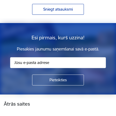
Sniegt atsauksmi
Esi pirmais, kurš uzzina!
Piesakies jaunumu saņemšanai savā e-pastā.
Kājene
Ātrās saites