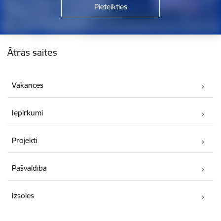
Kājene
Ātrās saites
Vakances
Iepirkumi
Projekti
Pašvaldība
Izsoles