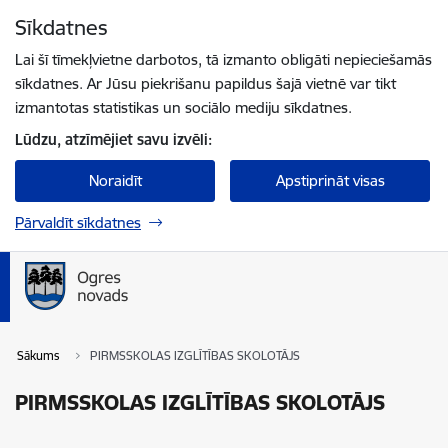
Pāriet uz lapas saturu
Sīkdatnes
Spied
lai meklētu
Enter
Lai šī tīmekļvietne darbotos, tā izmanto obligāti nepieciešamās
sīkdatnes. Ar Jūsu piekrišanu papildus šajā vietnē var tikt
izmantotas statistikas un sociālo mediju sīkdatnes.
Lūdzu, atzīmējiet savu izvēli:
Noraidīt
Apstiprināt visas
Pārvaldīt sīkdatnes
Sākums
PIRMSSKOLAS IZGLĪTĪBAS SKOLOTĀJS
PIRMSSKOLAS IZGLĪTĪBAS SKOLOTĀJS