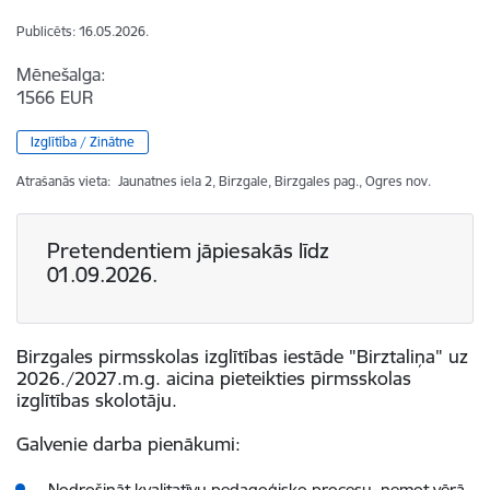
Publicēts: 16.05.2026.
Mēnešalga:
1566 EUR
Izglītība / Zinātne
Atrašanās vieta:
Jaunatnes iela 2, Birzgale, Birzgales pag., Ogres nov.
Pretendentiem jāpiesakās līdz
01.09.2026.
Birzgales pirmsskolas izglītības iestāde "Birztaliņa" uz
2026./2027.m.g. aicina pieteikties pirmsskolas
izglītības skolotāju.
Galvenie darba pienākumi:
Nodrošināt kvalitatīvu pedagoģisko procesu, ņemot vērā