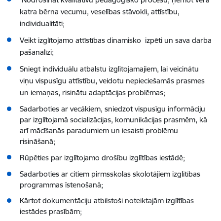
katra bērna vecumu, veselības stāvokli, attīstību,
individualitāti;
Veikt izglītojamo attīstības dinamisko izpēti un sava darba
pašanalīzi;
Sniegt individuālu atbalstu izglītojamajiem, lai veicinātu
viņu vispusīgu attīstību, veidotu nepieciešamās prasmes
un iemaņas, risinātu adaptācijas problēmas;
Sadarboties ar vecākiem, sniedzot vispusīgu informāciju
par izglītojamā socializācijas, komunikācijas prasmēm, kā
arī mācīšanās paradumiem un iesaisti problēmu
risināšanā;
Rūpēties par izglītojamo drošību izglītības iestādē;
Sadarboties ar citiem pirmsskolas skolotājiem izglītības
programmas īstenošanā;
Kārtot dokumentāciju atbilstoši noteiktajām izglītības
iestādes prasībām;