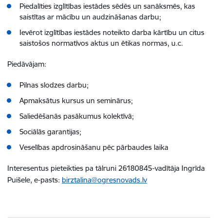
Piedalīties izglītības iestādes sēdēs un sanāksmēs, kas
saistītas ar mācību un audzināšanas darbu;
Ievērot izglītības iestādes noteikto darba kārtību un citus
saistošos normatīvos aktus un ētikas normas, u.c.
Piedāvājam:
​Pilnas slodzes darbu;
Apmaksātus kursus un seminārus;
Saliedēšanās pasākumus kolektīvā;
Sociālās garantijas;
Veselības apdrosināšanu pēc pārbaudes laika
Interesentus pieteikties pa tālruni 26180845-vadītāja Ingrīda
Puišele, e-pasts:
birztalina@ogresnovads.lv