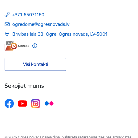
+371 65071160
E-pasts:
ogredome@ogresnovads.lv
Brīvības iela 33, Ogre, Ogres novads, LV-5001
Visi kontakti
Sekojiet mums
© 2026 Ogres novada pašvaldība, publicētā satura visas tiesības aizsargātas.