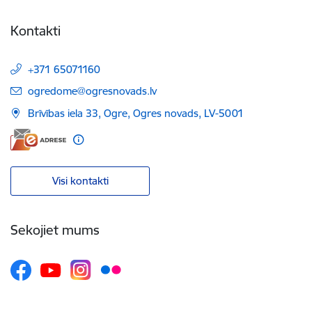
Kontakti
+371 65071160
E-pasts:
ogredome@ogresnovads.lv
Brīvības iela 33, Ogre, Ogres novads, LV-5001
Visi kontakti
Sekojiet mums