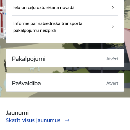
Ielu un ceļu uzturēšana novadā
Informē par sabiedriskā transporta
pakalpojumu neizpildi
Pakalpojumi
Atvērt
Pašvaldība
Atvērt
Jaunumi
Skatīt visus jaunumus