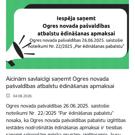
Aicinām savlaicīgi saņemt Ogres novada
pašvaldības atbalstu ēdināšanas apmaksai
04.08.2026.
Ogres novada pašvaldības 26.06.2025. saistošie
noteikumi Nr. 22/2025 “Par ēdināšanas pabalstu”
nosaka, ka Ogres novada pašvaldības pabalstu izglītības
iestādes nodrošinātās ēdināšanas apmaksai ir tiesības
saņemt sekojošām mērķa grupām: izglītojamie, kuru