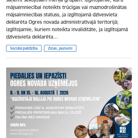
mājsaimniecībai noteikts trūcīgas vai maznodrošinātas
mājsaimniecības statuss, ja izglītojamā dzīvesvieta
deklarēta Ogres novada administratīvajā teritorijā;
izglītojamie, kuriem noteikta invaliditāte, ja izglītojamā
dzīvesvieta deklarēta…
Sociālā palīdzība
Ziņas, jaunumi