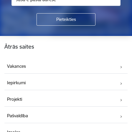
Kājene
Ātrās saites
Vakances
Iepirkumi
Projekti
Pašvaldība