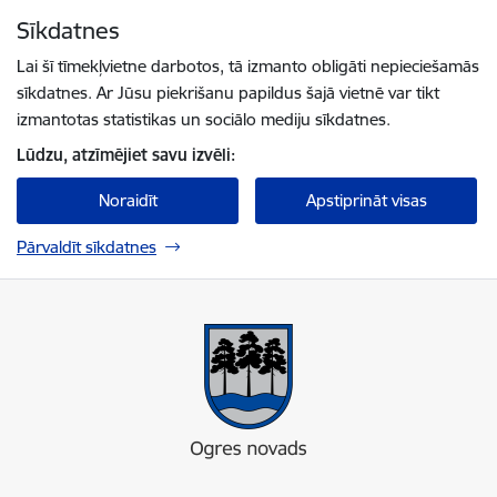
Pāriet uz lapas saturu
Sīkdatnes
Spied
lai meklētu
Enter
Lai šī tīmekļvietne darbotos, tā izmanto obligāti nepieciešamās
sīkdatnes. Ar Jūsu piekrišanu papildus šajā vietnē var tikt
izmantotas statistikas un sociālo mediju sīkdatnes.
Lūdzu, atzīmējiet savu izvēli:
Noraidīt
Apstiprināt visas
Pārvaldīt sīkdatnes
Ogres novada pašvaldība