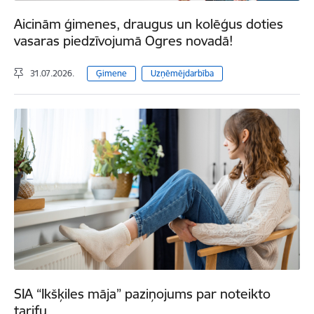
Aicinām ģimenes, draugus un kolēģus doties
vasaras piedzīvojumā Ogres novadā!
31.07.2026.
Ģimene
Uzņēmējdarbība
SIA “Ikšķiles māja” paziņojums par noteikto
tarifu