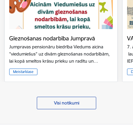
Gleznošanas nodarbība Jumpravā
V
Jumpravas pensionāru biedrība Viedums aicina
7.
"viedumiešus" uz divām gleznošanas nodarbībām,
la
lai kopā smeltos krāsu prieku un radītu un…
IE
Meistarklase
D
Visi notikumi