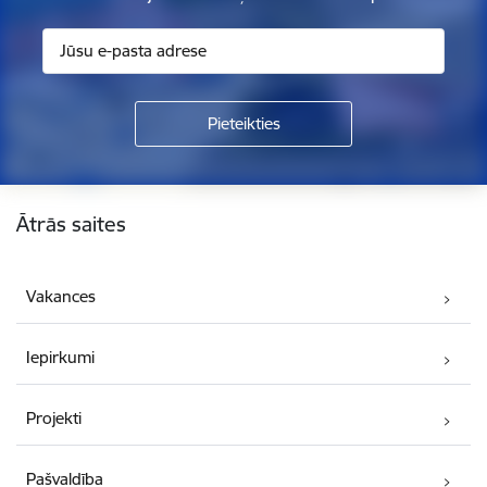
Kājene
Ātrās saites
Vakances
Iepirkumi
Projekti
Pašvaldība