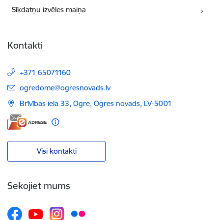
Sīkdatņu izvēles maiņa
Kontakti
+371 65071160
E-pasts:
ogredome@ogresnovads.lv
Brīvības iela 33, Ogre, Ogres novads, LV-5001
Visi kontakti
Sekojiet mums