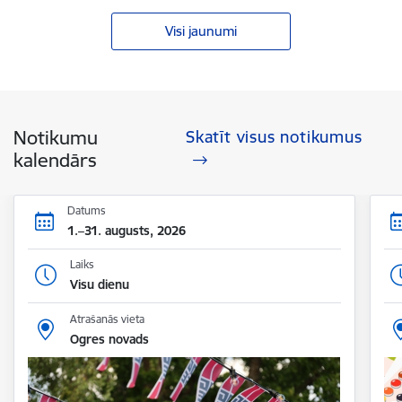
Visi jaunumi
Notikumu
Skatīt visus notikumus
kalendārs
Datums
1.–31. augusts, 2026
Laiks
Visu dienu
Atrašanās vieta
Ogres novads