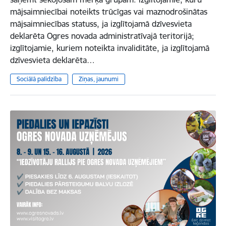
mājsaimniecībai noteikts trūcīgas vai maznodrošinātas
mājsaimniecības statuss, ja izglītojamā dzīvesvieta
deklarēta Ogres novada administratīvajā teritorijā;
izglītojamie, kuriem noteikta invaliditāte, ja izglītojamā
dzīvesvieta deklarēta…
Sociālā palīdzība
Ziņas, jaunumi