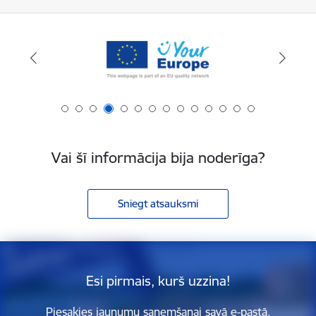
Vai šī informācija bija noderīga?
Sniegt atsauksmi
Esi pirmais, kurš uzzina!
Piesakies jaunumu saņemšanai savā e-pastā.