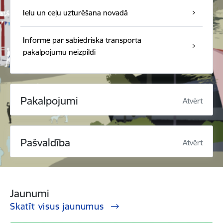
Ielu un ceļu uzturēšana novadā
Informē par sabiedriskā transporta
pakalpojumu neizpildi
Pakalpojumi
Atvērt
Pašvaldība
Atvērt
Jaunumi
Skatīt visus jaunumus