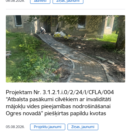
06.08.2026.
Jaunieši
Ziņas, jaunumi
Projektam Nr. 3.1.2.1.i.0/2/24/I/CFLA/004
“Atbalsta pasākumi cilvēkiem ar invaliditāti
mājokļu vides pieejamības nodrošināšanai
Ogres novadā” piešķirtas papildu kvotas
05.08.2026.
Projektu jaunumi
Ziņas, jaunumi