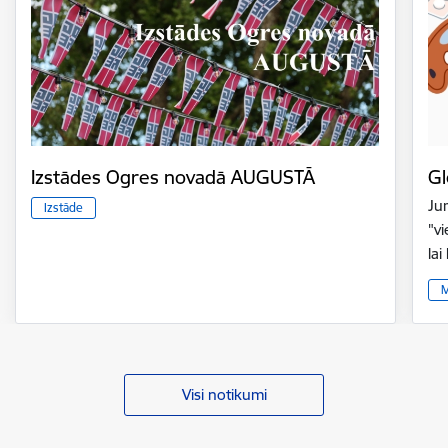
Izstādes Ogres novadā AUGUSTĀ
Gl
Ju
Izstāde
"v
la
M
Visi notikumi