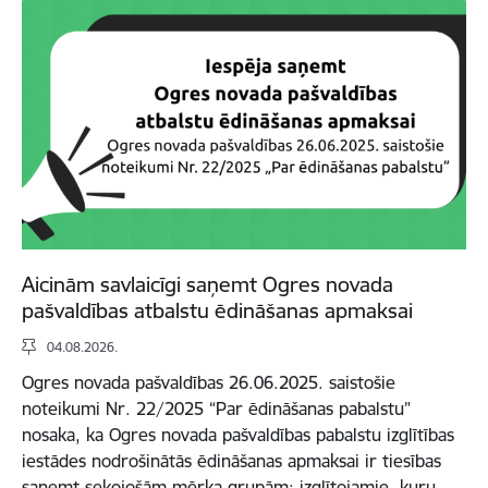
Aicinām savlaicīgi saņemt Ogres novada
pašvaldības atbalstu ēdināšanas apmaksai
04.08.2026.
Ogres novada pašvaldības 26.06.2025. saistošie
noteikumi Nr. 22/2025 “Par ēdināšanas pabalstu”
nosaka, ka Ogres novada pašvaldības pabalstu izglītības
iestādes nodrošinātās ēdināšanas apmaksai ir tiesības
saņemt sekojošām mērķa grupām: izglītojamie, kuru