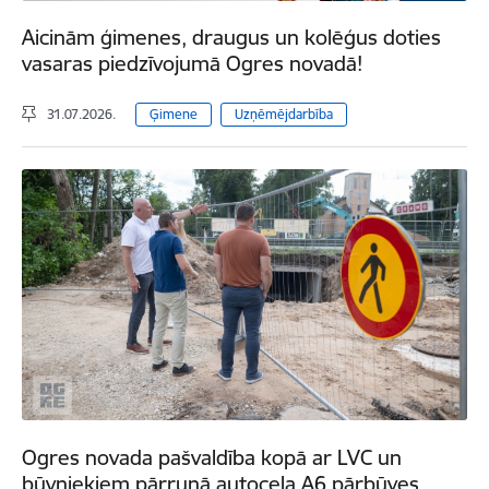
Aicinām ģimenes, draugus un kolēģus doties
vasaras piedzīvojumā Ogres novadā!
31.07.2026.
Ģimene
Uzņēmējdarbība
Ogres novada pašvaldība kopā ar LVC un
būvniekiem pārrunā autoceļa A6 pārbūves