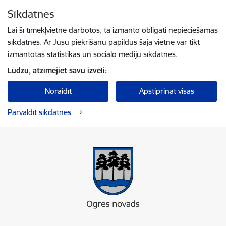
Pāriet uz lapas saturu
Sīkdatnes
Spied
lai meklētu
Enter
Lai šī tīmekļvietne darbotos, tā izmanto obligāti nepieciešamās
sīkdatnes. Ar Jūsu piekrišanu papildus šajā vietnē var tikt
izmantotas statistikas un sociālo mediju sīkdatnes.
Lūdzu, atzīmējiet savu izvēli:
Noraidīt
Apstiprināt visas
Pārvaldīt sīkdatnes
Ogres novada pašvaldība