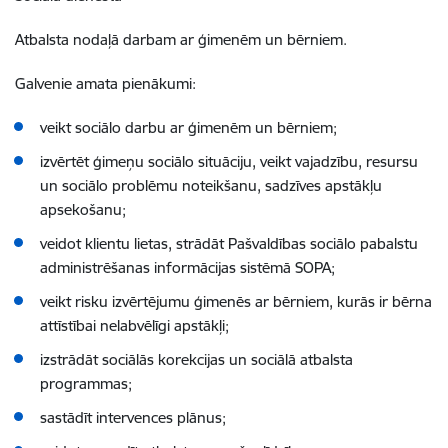
Atbalsta nodaļā darbam ar ģimenēm un bērniem.
Galvenie amata pienākumi:
veikt sociālo darbu ar ģimenēm un bērniem;
izvērtēt ģimeņu sociālo situāciju, veikt
vajadzību, resursu
un sociālo problēmu noteikšanu,
sadzīves apstākļu
apsekošanu
;
veidot klientu lietas, strādāt
Pašvaldības sociālo pabalstu
administrēšanas informācijas sistēmā SOPA;
veikt risku
izvērtējumu ģimenēs ar bērniem, kurās ir bērna
attīstībai nelabvēlīgi apstākļi;
izstrādāt sociālās korekcijas un sociālā atbalsta
programmas;
sastādīt intervences plānus;