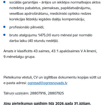
sociālās garantijas – ārējos un iekšējos normatīvajos aktos
noteiktos pabalstus, piemaksas, papildatvaļinājumu,
veselības apdrošināšanu, medicīniski optisko redzes
korekcijas līdzekļu iegādes daļēju kompensāciju;
profesionālo pilnveidi;
bruto atalgojumu 1475,00 euro mēnesī par normālo
darba laiku (40 stundu nedēļā).
Amats ir klasificēts 43.saimes, 43.1.apakšsaimes V A līmenī,
9.mēnešalgu grupa.
Pieteikuma vēstuli, CV un izglītības dokumentu kopijas sūtīt uz
e-pasta adresi:
ogressd@ogresnovads.lv
Tālruņi uzziņām: 28807916, 28807925
Jūsu pieteikumus gaidīsim līdz 2026.gada 31.jūlijam.