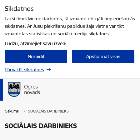
Pāriet uz lapas saturu
Sīkdatnes
Spied
lai meklētu
Enter
Lai šī tīmekļvietne darbotos, tā izmanto obligāti nepieciešamās
sīkdatnes. Ar Jūsu piekrišanu papildus šajā vietnē var tikt
izmantotas statistikas un sociālo mediju sīkdatnes.
Lūdzu, atzīmējiet savu izvēli:
Noraidīt
Apstiprināt visas
Pārvaldīt sīkdatnes
Sākums
SOCIĀLAIS DARBINIEKS
SOCIĀLAIS DARBINIEKS