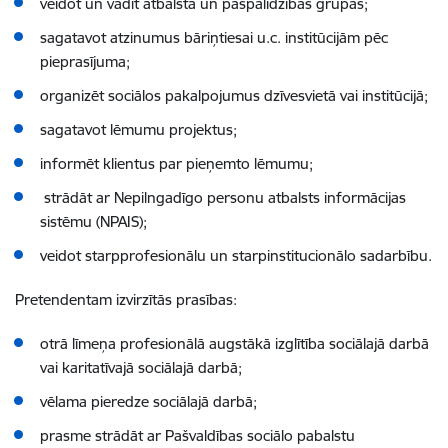
veidot un vadīt atbalsta un pašpalīdzības grupas;
sagatavot atzinumus bāriņtiesai u.c. institūcijām pēc
pieprasījuma;
organizēt sociālos pakalpojumus dzīvesvietā vai institūcijā;
sagatavot lēmumu projektus;
informēt klientus par pieņemto lēmumu;
strādāt ar Nepilngadīgo personu atbalsts informācijas
sistēmu (NPAIS);
veidot starpprofesionālu un
starpinstitucionālo sadarbību.
Pretendentam izvirzītās prasības:
otrā līmeņa profesionālā augstākā izglītība sociālajā darbā
vai karitatīvajā sociālajā darbā;
vēlama pieredze sociālajā darbā;
prasme strādāt ar
Pašvaldības sociālo pabalstu