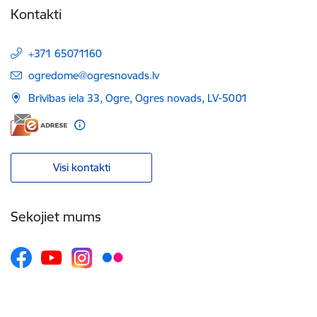
Kontakti
+371 65071160
E-pasts:
ogredome@ogresnovads.lv
Brīvības iela 33, Ogre, Ogres novads, LV-5001
Visi kontakti
Sekojiet mums