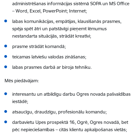
administrēšanas informācijas sistēmā SOPA
un MS Office
– Word, Excel, PowerPoint; Internet;
labas komunikācijas, empātijas, klausīšanās prasmes,
spēja spēt ātri un patstāvīgi pieņemt lēmumus
nestandarta situācijās, strādāt kreatīvi;
prasme strādāt komandā;
teicamas latviešu valodas zināšanas;
labas prasmes darbā ar biroja tehniku.
Mēs piedāvājam:
interesantu un atbildīgu darbu Ogres novada pašvaldības
iestādē;
atsaucīgu, draudzīgu, profesionālu komandu;
darbavietu Upes prospektā 16, Ogrē, Ogres novadā, bet
pēc nepieciešamības – citās klientu apkalpošanas vietās;