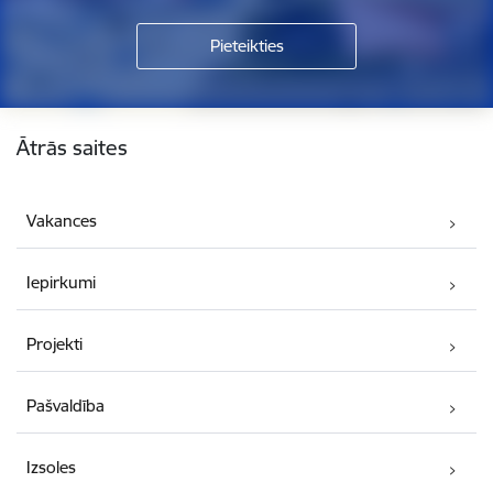
Kājene
Ātrās saites
Vakances
Iepirkumi
Projekti
Pašvaldība
Izsoles