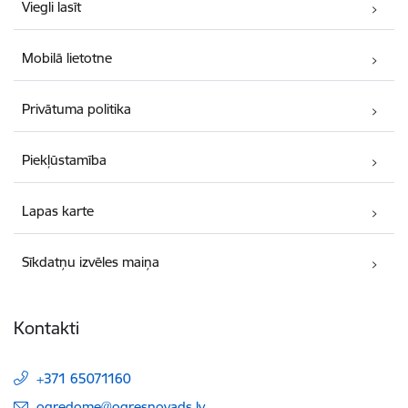
Viegli lasīt
Mobilā lietotne
Privātuma politika
Piekļūstamība
Lapas karte
Sīkdatņu izvēles maiņa
Kontakti
+371 65071160
E-pasts:
ogredome@ogresnovads.lv