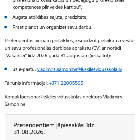
profesionālo kvalifikāciju un pedagogu profesionālās
kompetences pilnveides kārtību”;
Augsta atbildības sajūta, precizitāte;
Prast plānot un organizēt savu darbu.
Pretendentus aicinām pieteikties, iesniedzot pieteikuma vēstuli
un savu profesionālās darbības aprakstu (CV) ar norādi
„Vakancei” līdz 2026.gada 31.augustam (ieskaitot):
uz e-pastu:
vladimirs.samohins@ikskilesvidusskola.lv
Tālrunis informācijai:
+371 22005595
Kontaktpersona: Ikšķiles vidusskolas direktors Vladimirs
Samohins
Pretendentiem jāpiesakās līdz
31.08.2026.