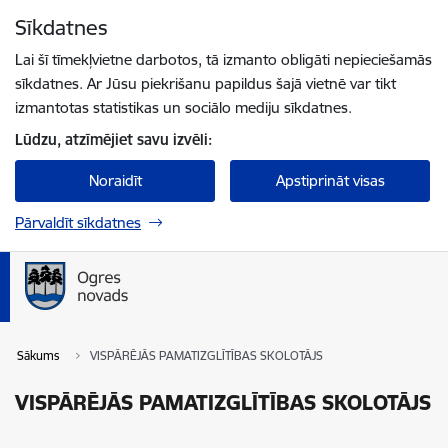
Pāriet uz lapas saturu
Sīkdatnes
Spied
lai meklētu
Enter
Lai šī tīmekļvietne darbotos, tā izmanto obligāti nepieciešamās
sīkdatnes. Ar Jūsu piekrišanu papildus šajā vietnē var tikt
izmantotas statistikas un sociālo mediju sīkdatnes.
Lūdzu, atzīmējiet savu izvēli:
Noraidīt
Apstiprināt visas
Pārvaldīt sīkdatnes
Sākums
VISPĀRĒJĀS PAMATIZGLĪTĪBAS SKOLOTĀJS
VISPĀRĒJĀS PAMATIZGLĪTĪBAS SKOLOTĀJS