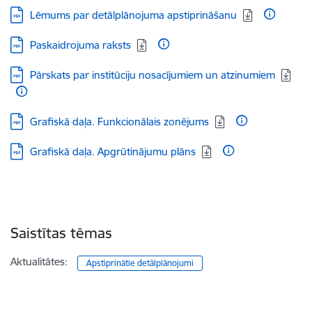
Lejupielādēt:
Lēmums par detālplānojuma apstiprināšanu
Lejupielādēt:
Paskaidrojuma raksts
Lejupielādēt:
Pārskats par institūciju nosacījumiem un atzinumiem
Lejupielādēt:
Grafiskā daļa. Funkcionālais zonējums
Lejupielādēt:
Grafiskā daļa. Apgrūtinājumu plāns
Saistītas tēmas
Aktualitātes:
Apstiprinātie detālplānojumi