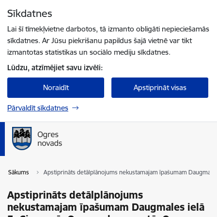
Pāriet uz lapas saturu
Sīkdatnes
Spied
lai meklētu
Enter
Lai šī tīmekļvietne darbotos, tā izmanto obligāti nepieciešamās
sīkdatnes. Ar Jūsu piekrišanu papildus šajā vietnē var tikt
izmantotas statistikas un sociālo mediju sīkdatnes.
Lūdzu, atzīmējiet savu izvēli:
Noraidīt
Apstiprināt visas
Pārvaldīt sīkdatnes
Sākums
Apstiprināts detālplānojums nekustamajam īpašumam Daugmales 
Apstiprināts detālplānojums
nekustamajam īpašumam Daugmales ielā