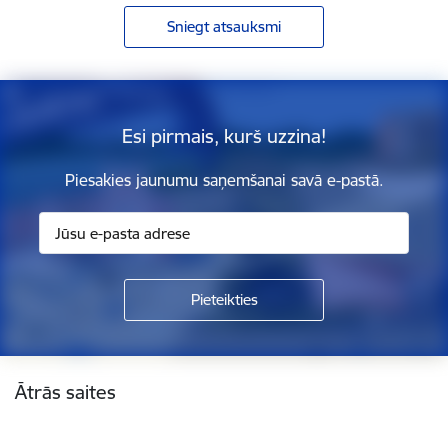
Sniegt atsauksmi
Esi pirmais, kurš uzzina!
Piesakies jaunumu saņemšanai savā e-pastā.
Kājene
Ātrās saites