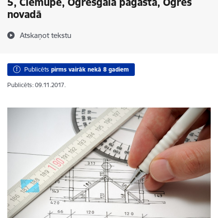
5, Ciemupē, Ogresgala pagastā, Ogres
novadā
Atskaņot tekstu
Publicēts
pirms vairāk nekā 8 gadiem
Publicēts: 09.11.2017.