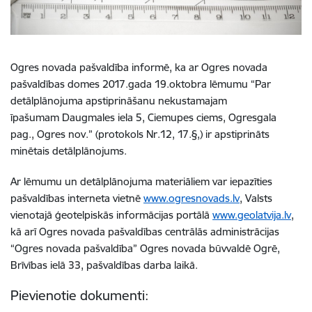
Ogres novada pašvaldība informē, ka ar Ogres novada
pašvaldības domes 2017.gada 19.oktobra lēmumu “Par
detālplānojuma apstiprināšanu nekustamajam
īpašumam Daugmales iela 5, Ciemupes ciems, Ogresgala
pag., Ogres nov.” (protokols Nr.12, 17.§,) ir apstiprināts
minētais detālplānojums.
Ar lēmumu un detālplānojuma materiāliem var iepazīties
pašvaldības interneta vietnē
www.ogresnovads.lv
, Valsts
vienotajā ģeotelpiskās informācijas portālā
www.geolatvija.lv
,
kā arī Ogres novada pašvaldības centrālās administrācijas
“Ogres novada pašvaldība” Ogres novada būvvaldē Ogrē,
Brīvības ielā 33, pašvaldības darba laikā.
Pievienotie dokumenti: