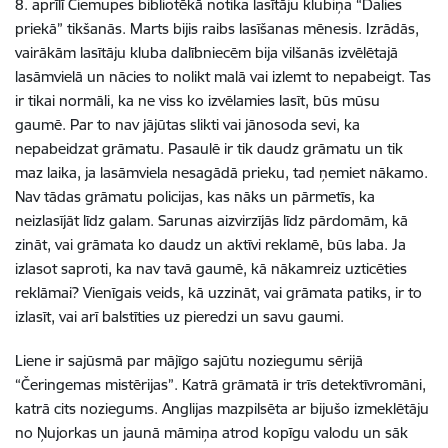
8. aprīlī Ciemupes bibliotēkā notika lasītāju klubiņa “Dalies
priekā” tikšanās. Marts bijis raibs lasīšanas mēnesis. Izrādās,
vairākām lasītāju kluba dalībniecēm bija vilšanās izvēlētajā
lasāmvielā un nācies to nolikt malā vai izlemt to nepabeigt. Tas
ir tikai normāli, ka ne viss ko izvēlamies lasīt, būs mūsu
gaumē. Par to nav jājūtas slikti vai jānosoda sevi, ka
nepabeidzat grāmatu. Pasaulē ir tik daudz grāmatu un tik
maz laika, ja lasāmviela nesagādā prieku, tad ņemiet nākamo.
Nav tādas grāmatu policijas, kas nāks un pārmetīs, ka
neizlasījāt līdz galam. Sarunas aizvirzījās līdz pārdomām, kā
zināt, vai grāmata ko daudz un aktīvi reklamē, būs laba. Ja
izlasot saproti, ka nav tavā gaumē, kā nākamreiz uzticēties
reklāmai? Vienīgais veids, kā uzzināt, vai grāmata patiks, ir to
izlasīt, vai arī balstīties uz pieredzi un savu gaumi.
Liene ir sajūsmā par mājīgo sajūtu noziegumu sērijā
“Čeringemas mistērijas”. Katrā grāmatā ir trīs detektīvromāni,
katrā cits noziegums. Anglijas mazpilsēta ar bijušo izmeklētāju
no Ņujorkas un jaunā māmiņa atrod kopīgu valodu un sāk