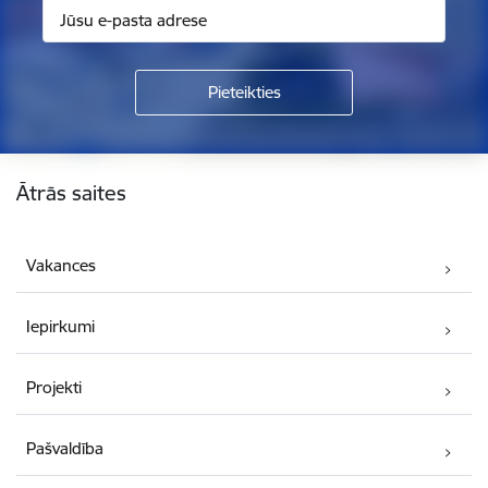
Kājene
Ātrās saites
Vakances
Iepirkumi
Projekti
Pašvaldība