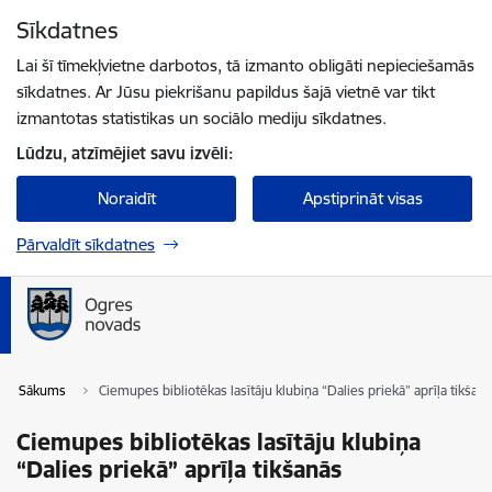
Pāriet uz lapas saturu
Sīkdatnes
Spied
lai meklētu
Enter
Lai šī tīmekļvietne darbotos, tā izmanto obligāti nepieciešamās
sīkdatnes. Ar Jūsu piekrišanu papildus šajā vietnē var tikt
izmantotas statistikas un sociālo mediju sīkdatnes.
Lūdzu, atzīmējiet savu izvēli:
Noraidīt
Apstiprināt visas
Pārvaldīt sīkdatnes
Sākums
Ciemupes bibliotēkas lasītāju klubiņa “Dalies priekā” aprīļa tikšan
Ciemupes bibliotēkas lasītāju klubiņa
“Dalies priekā” aprīļa tikšanās