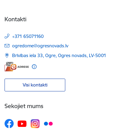
Kontakti
+371 65071160
E-pasts:
ogredome@ogresnovads.lv
Brīvības iela 33, Ogre, Ogres novads, LV-5001
Visi kontakti
Sekojiet mums