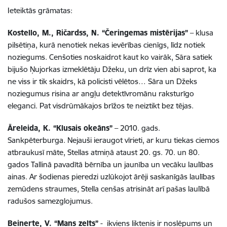
Ieteiktās grāmatas:
Kostello, M., Ričardss, N. “Čeringemas mistērijas”
– klusa
pilsētiņa, kurā nenotiek nekas ievērības cienīgs, līdz notiek
noziegums. Cenšoties noskaidrot kaut ko vairāk, Sāra satiek
bijušo Ņujorkas izmeklētāju Džeku, un drīz vien abi saprot, ka
ne viss ir tik skaidrs, kā policisti vēlētos… Sāra un Džeks
noziegumus risina ar angļu detektīvromānu raksturīgo
eleganci. Pat visdrūmākajos brīžos te neiztikt bez tējas.
Āreleida, K. “Klusais okeāns”
– 2010. gads.
Sankpēterburga. Nejauši ieraugot vīrieti, ar kuru tiekas ciemos
atbraukusī māte, Stellas atmiņā ataust 20. gs. 70. un 80.
gados Tallinā pavadītā bērnība un jaunība un vecāku laulības
ainas. Ar šodienas pieredzi uzlūkojot ārēji saskanīgās laulības
zemūdens straumes, Stella cenšas atrisināt arī pašas laulībā
radušos samezglojumus.
Beinerte, V. “Mans zelts”
- ikviens liktenis ir noslēpums un