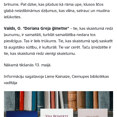
brīnums. Pat dzīve, kas plūdusi kā rāma upe, klusos līčos
glabā neizdibināmus dziļumus, kas vilina, satrauc un mudina
ielūkoties.
Vailds, O. “Doriana Greja ģīmetne”
– tie, kas skaistumā redz
ļaunumu, ir samaitāti, turklāt samaitātība nedara tos
pievilcīgus. Tas ir liels trūkums. Tie, kas skaistumā spēj saskatīt
tā augstāko sūtību, ir kulturāli. Tie var cerēt. Taču izredzētie ir
tie, kas skaistumā redz vienīgi skaistumu.
Nākamā tikšanās 13. maijā.
Informāciju sagatavoja Liene Kainaize, Ciemupes bibliotēkas
vadītāja