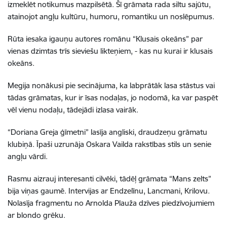
izmeklēt notikumus mazpilsētā. Šī grāmata rada siltu sajūtu,
atainojot angļu kultūru, humoru, romantiku un noslēpumus.
Rūta iesaka igauņu autores romānu “Klusais okeāns” par
vienas dzimtas trīs sieviešu likteņiem, - kas nu kurai ir klusais
okeāns.
Megija nonākusi pie secinājuma, ka labprātāk lasa stāstus vai
tādas grāmatas, kur ir īsas nodaļas, jo nodomā, ka var paspēt
vēl vienu nodaļu, tādejādi izlasa vairāk.
“Doriana Greja ģīmetni” lasīja angliski, draudzeņu grāmatu
klubiņā. Īpaši uzrunāja Oskara Vailda rakstības stils un senie
angļu vārdi.
Rasmu aizrauj interesanti cilvēki, tādēļ grāmata “Mans zelts”
bija viņas gaumē. Intervijas ar Endzelīnu, Lancmani, Krilovu.
Nolasīja fragmentu no Arnolda Plauža dzīves piedzīvojumiem
ar blondo grēku.