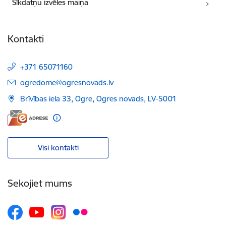
Sīkdatņu izvēles maiņa
Kontakti
+371 65071160
E-pasts:
ogredome@ogresnovads.lv
Brīvības iela 33, Ogre, Ogres novads, LV-5001
Visi kontakti
Sekojiet mums