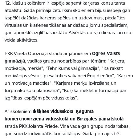
12. klašu skolēniem ir iespēja saņemt karjeras konsultanta
atbalstu. Gada pirmajā ceturksnī skolēniem bijusi iespēja gan
izspēlēt dažādas karjeras spēles un uzdevumus, piedalīties
virtuālās un klātienes tikšanās ar dažādu jomu speciālistiem,
gan apmeklēt izglītības iestāžu Atvērtās durvju dienas un cita
veida aktivitātes.
PKK Vineta Oboznaja strādā ar jauniešiem
Ogres Valsts
ģimnāzijā
, vadītas grupu nodarbības par tēmām: “Karjera,
motivācija, mērķis”, “Tehnikums vai ģimnāzija”, “Kā rakstīt
motivācijas vēstuli, piesakoties vakancei Ēnu dienām”, “Karjera
un motivācija mācīties”, “Karjeras mērķu izvirzīšana un
turpmāko soļu plānošana”, “Kur/kā meklēt informāciju par
izglītības iespējām pēc vidusskolas”.
Ar skolēniem
Ikšķiles vidusskolā
,
Ķeguma
komercnovirziena vidusskolā un Birzgales pamatskolā
strādā PKK Jolanta Priede. Viņa vada gan grupu nodarbības,
gan sniedz individuālās konsultācijas. Gada pirmajos trīs