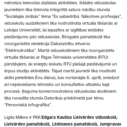
mēnešos īstenotas dažādas aktivitātes. Ikšķiles vidusskolas
jauniešiem tika īstenota integrētā satura mācību stunda
“Sociālajās zinībās” tēma “Es sabiedrībā. Nākotnes profesijas”,
vidusskolu audzēkņiem tika nodrošināta virtuāla tikšanās ar
Latvijas Universitāti, lai iepazītos ar izglītības iestādes
piedāvājumu pēc vidusskolas. Birzgales pamatskolā tika
noorganizēta vieslekcija Dabaszinību ietvaros
“Elektrodrošība”. Martā vidusskolēniem tika noorganizēta
virtuāla tikšanās ar Rīgas Tehniskās universitātes (RTU)
pārstāvjiem, lai sniegtu ieskatu RTU plašajā piedāvājumā un
ārpus studiju aktivitātēs. Tāpat martā jaunieši tika mudināti
aktīvi pieteikties Ēnu dienai, kas norisinājās 6. aprīlī, sniedzot
arī nepieciešamo tehnisko un konsultatīvo atbalstu šajā
procesā. Ķeguma komercnovirziena vidusskolas skolēniem
tika novadīta stunda Datorikas priekšmetā par tēmu
“Personiskā infografika”.
Ligita Millere ir PKK
Edgara Kauliņa Lielvārdes vidusskolā,
Lielvārdes pamatskolā, Lēdmanes pamatskolā, Jumpravas