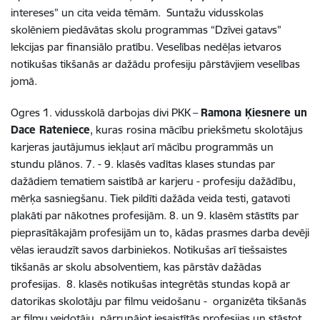
intereses” un cita veida tēmām. Suntažu vidusskolas
skolēniem piedāvātas skolu programmas “Dzīvei gatavs”
lekcijas par finansiālo pratību. Veselības nedēļas ietvaros
notikušas tikšanās ar dažādu profesiju pārstāvjiem veselības
jomā.
Ogres 1. vidusskolā darbojas divi PKK –
Ramona Ķiesnere un
Dace Rateniece
, kuras
rosina mācību priekšmetu skolotājus
karjeras jautājumus iekļaut arī mācību programmās un
stundu plānos. 7. - 9. klasēs vadītas klases stundas par
dažādiem tematiem saistībā ar karjeru - profesiju dažādību,
mērķa sasniegšanu. Tiek pildīti dažāda veida testi, gatavoti
plakāti par nākotnes profesijām. 8. un 9. klasēm stāstīts par
pieprasītākajām profesijām un to, kādas prasmes darba devēji
vēlas ieraudzīt savos darbiniekos. Notikušas arī tiešsaistes
tikšanās ar skolu absolventiem, kas pārstāv dažādas
profesijas. 8. klasēs notikušas integrētās stundas kopā ar
datorikas skolotāju par filmu veidošanu - organizēta tikšanās
ar filmu veidotāju, pārrunājot iesaistītās profesijas un stāstot