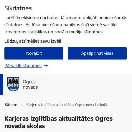
Pāriet uz lapas saturu
Sīkdatnes
Spied
lai meklētu
Enter
Lai šī tīmekļvietne darbotos, tā izmanto obligāti nepieciešamās
sīkdatnes. Ar Jūsu piekrišanu papildus šajā vietnē var tikt
izmantotas statistikas un sociālo mediju sīkdatnes.
Lūdzu, atzīmējiet savu izvēli:
Noraidīt
Apstiprināt visas
Pārvaldīt sīkdatnes
Sākums
Karjeras izglītības aktualitātes Ogres novada skolās
Karjeras izglītības aktualitātes Ogres
novada skolās