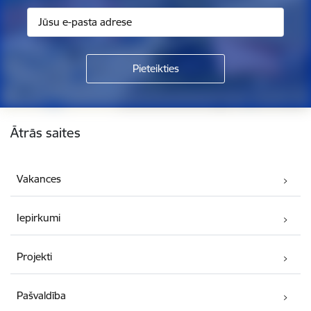
Kājene
Ātrās saites
Vakances
Iepirkumi
Projekti
Pašvaldība