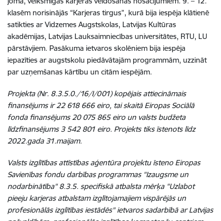
jomā, veiksmīgas karjeras veidošanas nosacījumiem.
9. – 12.
klasēm norisinājās “Karjeras tirgus”, kurā bija iespēja klātienē
satikties ar
Vidzemes Augstskolas, Latvijas Kultūras
akadēmijas,
Latvijas Lauksaimniecības universitātes, RTU, LU
pārstāvjiem.
Pasākuma ietvaros skolēniem bija iespēja
iepazīties ar augstskolu piedāvātajām programmām, uzzināt
par uzņemšanas kārtību un citām iespējām.
Projekta (Nr. 8.3.5.0./16/I/001) kopējais attiecināmais
finansējums ir 22 618 666 eiro, tai skaitā Eiropas Sociālā
fonda finansējums 20 075 865 eiro un valsts budžeta
līdzfinansējums 3 542 801 eiro. Projekts tiks īstenots līdz
2022.gada 31.maijam.
Valsts izglītības attīstības aģentūra projektu īsteno Eiropas
Savienības fondu darbības programmas "Izaugsme un
nodarbinātība" 8.3.5. specifiskā atbalsta mērķa "Uzlabot
pieeju karjeras atbalstam izglītojamajiem vispārējās un
profesionālās izglītības iestādēs" ietvaros sadarbībā ar Latvijas