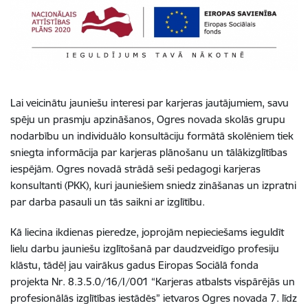
Lai veicinātu jauniešu interesi par karjeras jautājumiem, savu
spēju un prasmju apzināšanos, Ogres novada skolās grupu
nodarbību un individuālo konsultāciju formātā skolēniem tiek
sniegta informācija par karjeras plānošanu un tālākizglītības
iespējām. Ogres novadā strādā seši pedagogi karjeras
konsultanti (PKK), kuri jauniešiem sniedz zināšanas un izpratni
par darba pasauli un tās saikni ar izglītību.
Kā liecina ikdienas pieredze, joprojām nepieciešams ieguldīt
lielu darbu jauniešu izglītošanā par daudzveidīgo profesiju
klāstu, tādēļ jau vairākus gadus
Eiropas Sociālā fonda
projekta Nr. 8.3.5.0/16/I/001 “Karjeras atbalsts vispārējās un
profesionālās izglītības iestādēs” ietvaros Ogres novada 7. līdz