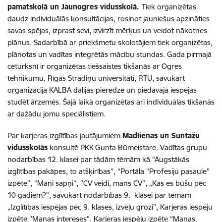
pamatskolā un Jaunogres vidusskolā.
Tiek organizētas
daudz individuālās konsultācijas, rosinot jauniešus apzināties
savas spējas, izprast sevi, izvirzīt mērķus un veidot nākotnes
plānus. Sadarbībā ar priekšmetu skolotājiem tiek organizētas,
plānotas un vadītas integrētās mācību stundas. Gada pirmajā
ceturksnī ir organizētas tiešsaistes tikšanās ar Ogres
tehnikumu, Rīgas Stradiņu universitāti, RTU, savukārt
organizācija KALBA dalījās pieredzē un piedāvāja iespējas
studēt ārzemēs. Šajā laikā organizētas arī individuālas tikšanās
ar dažādu jomu speciālistiem.
Par karjeras izglītības jautājumiem
Madlienas un Suntažu
vidusskolās
konsultē PKK Gunta Būmeistare. Vadītas grupu
nodarbības 12. klasei par tādām tēmām kā “Augstākās
izglītības pakāpes, to atšķirības”, “Portāla “Profesiju pasaule”
izpēte”, “Mani sapņi”, “CV veidi, mans CV”, „Kas es būšu pēc
10 gadiem?”, savukārt nodarbības 9. klasei par tēmām
„Izglītības iespējas pēc 9. klases, izvēļu grozi”, Karjeras iespēju
izpēte “Manas intereses”, Karjeras iespēju izpēte “Manas