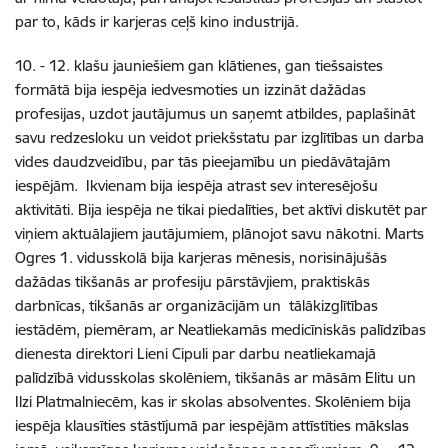
par to, kāds ir karjeras ceļš kino industrijā.
10. - 12. klašu jauniešiem gan klātienes, gan tiešsaistes
formātā bija iespēja iedvesmoties un izzināt dažādas
profesijas, uzdot jautājumus un saņemt atbildes, paplašināt
savu redzesloku un veidot priekšstatu par izglītības un darba
vides daudzveidību, par tās pieejamību un piedāvātajām
iespējām.
Ikvienam bija iespēja atrast sev interesējošu
aktivitāti. Bija iespēja ne tikai piedalīties, bet aktīvi diskutēt par
viņiem aktuālajiem jautājumiem, plānojot savu nākotni. Marts
Ogres 1. vidusskolā bija karjeras mēnesis,
norisinājušās
dažādas tikšanās ar profesiju pārstāvjiem, praktiskās
darbnīcas, tikšanās ar organizācijām un tālākizglītības
iestādēm, piemēram, ar Neatliekamās medicīniskās palīdzības
dienesta direktori Lieni Cipuli par darbu neatliekamajā
palīdzībā vidusskolas skolēniem, tikšanās ar māsām Elitu un
Ilzi Platmalniecēm, kas ir skolas absolventes. Skolēniem bija
iespēja klausīties stāstījumā par iespējām attīstīties mākslas