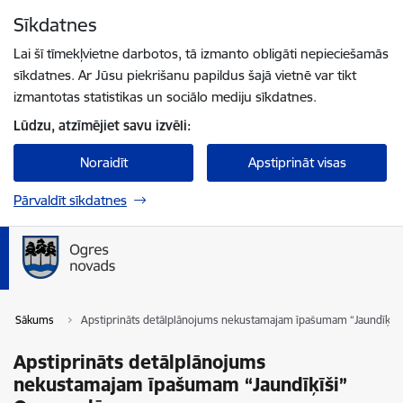
Pāriet uz lapas saturu
Sīkdatnes
Spied
lai meklētu
Enter
Lai šī tīmekļvietne darbotos, tā izmanto obligāti nepieciešamās
sīkdatnes. Ar Jūsu piekrišanu papildus šajā vietnē var tikt
izmantotas statistikas un sociālo mediju sīkdatnes.
Lūdzu, atzīmējiet savu izvēli:
Noraidīt
Apstiprināt visas
Pārvaldīt sīkdatnes
Sākums
Apstiprināts detālplānojums nekustamajam īpašumam “Jaundīķīši
Apstiprināts detālplānojums
nekustamajam īpašumam “Jaundīķīši”