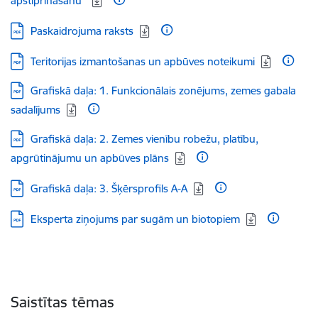
apstiprināšanu”
Lejupielādēt:
Paskaidrojuma raksts
Lejupielādēt:
Teritorijas izmantošanas un apbūves noteikumi
Lejupielādēt:
Grafiskā daļa: 1. Funkcionālais zonējums, zemes gabala
sadalījums
Lejupielādēt:
Grafiskā daļa: 2. Zemes vienību robežu, platību,
apgrūtinājumu un apbūves plāns
Lejupielādēt:
Grafiskā daļa: 3. Šķērsprofils A-A
Lejupielādēt:
Eksperta ziņojums par sugām un biotopiem
Saistītas tēmas