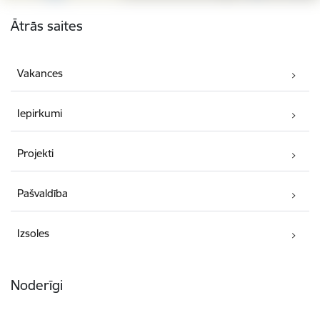
Kājene
Ātrās saites
Vakances
Iepirkumi
Projekti
Pašvaldība
Izsoles
Noderīgi