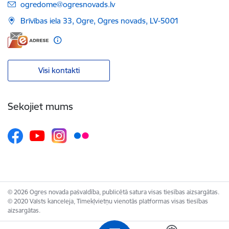
E-pasts:
ogredome@ogresnovads.lv
Brīvības iela 33, Ogre, Ogres novads, LV-5001
Visi kontakti
Sekojiet mums
© 2026 Ogres novada pašvaldība, publicētā satura visas tiesības aizsargātas.
© 2020 Valsts kanceleja, Tīmekļvietņu vienotās platformas visas tiesības
aizsargātas.