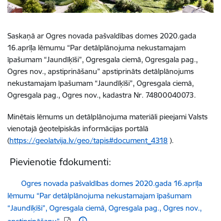
Saskaņā ar Ogres novada pašvaldības domes 2020.gada
16.aprīļa lēmumu “Par detālplānojuma nekustamajam
īpašumam “Jaundīķīši”, Ogresgala ciemā, Ogresgala pag.,
Ogres nov., apstiprināšanu” apstiprināts detālplānojums
nekustamajam īpašumam “Jaundīķīši”, Ogresgala ciemā,
Ogresgala pag., Ogres nov., kadastra Nr. 74800040073.
Minētais lēmums un detālplānojuma materiāli pieejami Valsts
vienotajā ģeotelpiskās informācijas portālā
(
https://geolatvija.lv/geo/tapis#document_4318
).
Pievienotie fdokumenti:
Lejupielādēt:
Ogres novada pašvaldības domes 2020.gada 16.aprīļa
lēmumu “Par detālplānojuma nekustamajam īpašumam
“Jaundīķīši”, Ogresgala ciemā, Ogresgala pag., Ogres nov.,