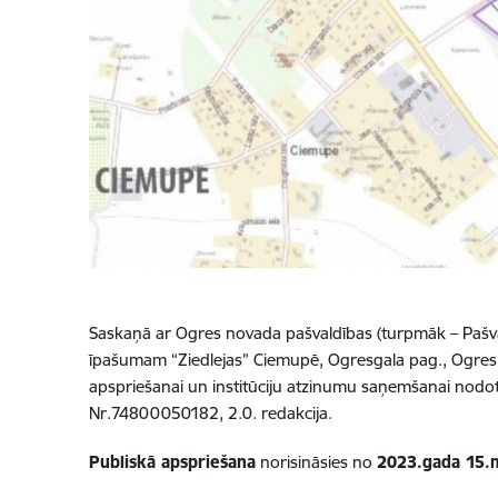
Saskaņā ar Ogres novada pašvaldības (turpmāk – Paš
īpašumam “Ziedlejas” Ciemupē, Ogresgala pag., Ogres 
apspriešanai un institūciju atzinumu saņemšanai nod
Nr.74800050182, 2.0. redakcija.
Publiskā apspriešana
norisināsies no
2023.gada 15.