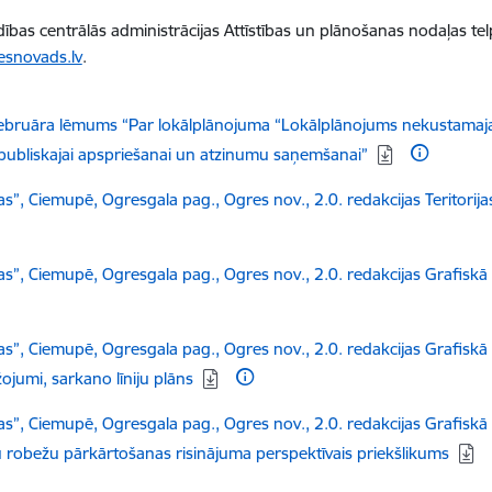
dības centrālās administrācijas Attīstības un plānošanas nodaļas te
esnovads.lv
.
bruāra lēmums “Par lokālplānojuma “Lokālplānojums nekustamaj
publiskajai apspriešanai un atzinumu saņemšanai”
, Ciemupē, Ogresgala pag., Ogres nov., 2.0. redakcijas Teritori
 Ciemupē, Ogresgala pag., Ogres nov., 2.0. redakcijas Grafiskā d
 Ciemupē, Ogresgala pag., Ogres nov., 2.0. redakcijas Grafiskā daļ
jumi, sarkano līniju plāns
, Ciemupē, Ogresgala pag., Ogres nov., 2.0. redakcijas Grafiskā 
u robežu pārkārtošanas risinājuma perspektīvais priekšlikums