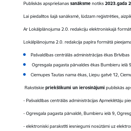
Publiskās apspriešanas
sanāksme
notiks
2023.gada 2
Lai piedalītos šajā sanāksmē, lūdzam reģistrēties, aizpi
Ar Lokālplānojuma 2.0. redakciju elektroniskajā formātā
Lokālplānojuma 2.0. redakcija papīra formātā pieejama
Pašvaldības centrālās administrācijas ēkas Brīvības 
Ogresgala pagasta pārvaldes ēkas Bumbieru ielā 9,
Ciemupes Tautas nama ēkas, Liepu gatvē 12, Ciemu
Rakstiskie
priekšlikumi un ierosinājumi
publiskās aps
- Pašvaldības centrālās administrācijas Apmeklētāju pi
- Ogresgala pagasta pārvaldē, Bumbieru ielā 9, Ogresg
- elektroniski parakstīti iesniegumi nosūtāmi uz elektr