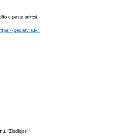
.
dīto e-pasta adresi.
ttps://geolatvija.lv/.
ī. “Ziedlejas””.