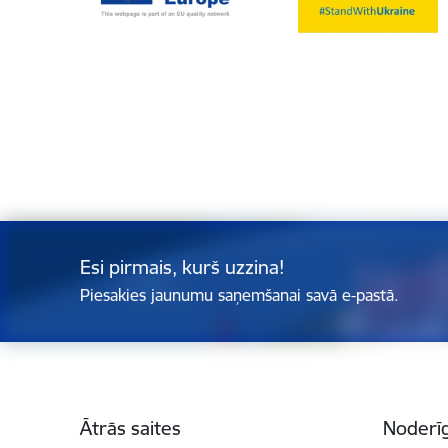
Esi pirmais, kurš uzzina!
Piesakies jaunumu saņemšanai savā e-pastā.
Kājene
Ātrās saites
Noderīg