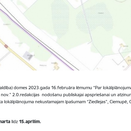
valdība) domes 2023.gada 16.februāra lēmumu “Par lokālplānoju
nov.” 2.0.redakcijas nodošanu publiskajai apspriešanai un atzinu
ota lokālplānojuma nekustamajam īpašumam “Ziedlejas”, Ciemupē, 
marta
līdz
15.aprīlim.