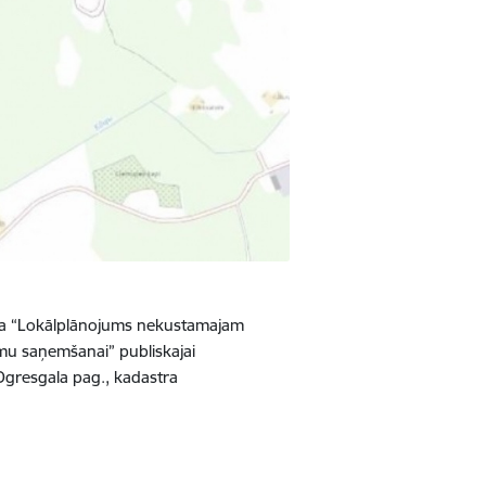
ma “Lokālplānojums nekustamajam
mu saņemšanai” publiskajai
Ogresgala pag., kadastra