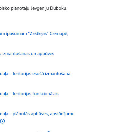
lpisko plānotāju Jevgēniju Duboku:
am īpašumam “Ziedlejas” Ciemupē,
jas izmantošanas un apbūves
aļa – teritorijas esošā izmantošana,
a – teritorijas funkcionālais
daļa – plānotās apbūves, apstādījumu