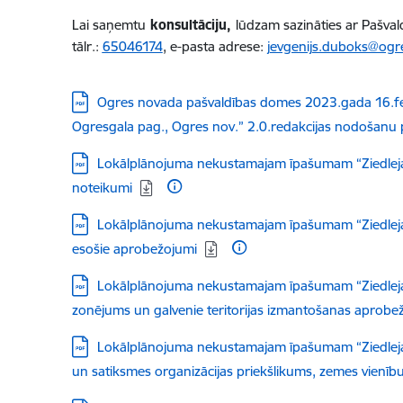
Lai saņemtu
konsultāciju,
lūdzam sazināties ar Pašval
tālr.:
65046174
, e-pasta adrese:
jevgenijs.duboks@ogr
Lejupielādēt:
Ogres novada pašvaldības domes 2023.gada 16.fe
Ogresgala pag., Ogres nov.” 2.0.redakcijas nodošanu 
Lejupielādēt:
Lokālplānojuma nekustamajam īpašumam “Ziedlejas”
noteikumi
Lejupielādēt:
Lokālplānojuma nekustamajam īpašumam “Ziedlejas”,
esošie aprobežojumi
Lejupielādēt:
Lokālplānojuma nekustamajam īpašumam “Ziedlejas”,
zonējums un galvenie teritorijas izmantošanas aprobežo
Lejupielādēt:
Lokālplānojuma nekustamajam īpašumam “Ziedlejas”
un satiksmes organizācijas priekšlikums, zemes vienīb