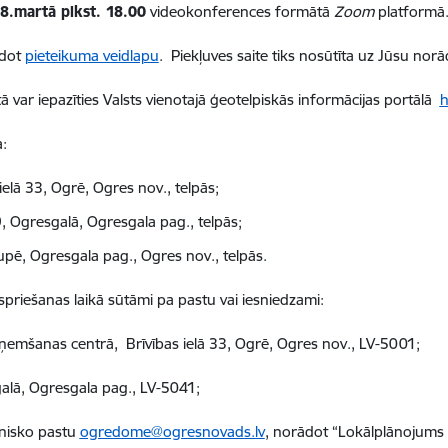
8.martā plkst. 18.00
videokonferences formātā
Zoom
platformā
ldot
pieteikuma veidlapu
. Piekļuves saite tiks nosūtīta uz Jūsu norā
 var iepazīties Valsts vienotajā ģeotelpiskās informācijas portālā
h
:
ielā 33, Ogrē, Ogres nov., telpās;
 Ogresgalā, Ogresgala pag., telpās;
pē, Ogresgala pag., Ogres nov., telpās.
priešanas laikā sūtāmi pa pastu vai iesniedzami:
eņemšanas centrā, Brīvības ielā 33, Ogrē, Ogres nov., LV-5001;
alā, Ogresgala pag., LV-5041;
onisko pastu
ogredome@ogresnovads.lv
, norādot “Lokālplānojums n.