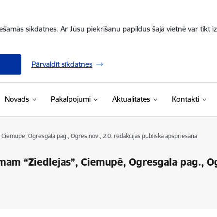
iešamās sīkdatnes. Ar Jūsu piekrišanu papildus šajā vietnē var tikt i
Pārvaldīt sīkdatnes
Novads
Pakalpojumi
Aktualitātes
Kontakti
iemupē, Ogresgala pag., Ogres nov., 2.0. redakcijas publiskā apspriešana
m “Ziedlejas”, Ciemupē, Ogresgala pag., Ogr