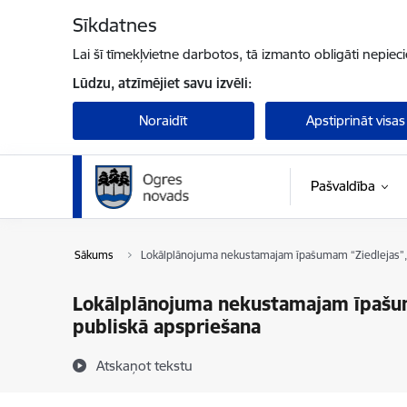
Pāriet uz lapas saturu
Sīkdatnes
Lai šī tīmekļvietne darbotos, tā izmanto obligāti nepiec
Lūdzu, atzīmējiet savu izvēli:
Noraidīt
Apstiprināt visas
Pašvaldība
Sākums
Lokālplānojuma nekustamajam īpašumam “Ziedlejas”, C
Lokālplānojuma nekustamajam īpašuma
publiskā apspriešana
Atskaņot tekstu