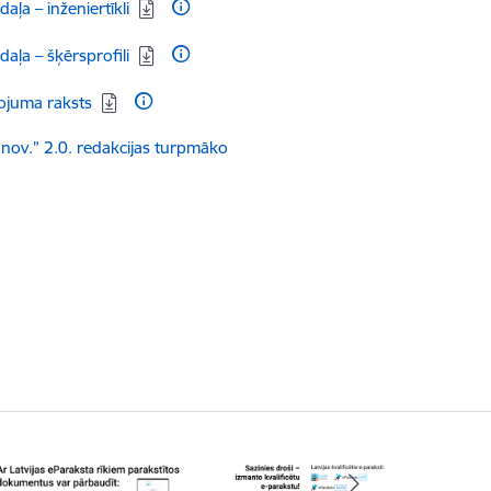
ļa – inženiertīkli
ļa – šķērsprofili
ojuma raksts
ov.” 2.0. redakcijas turpmāko