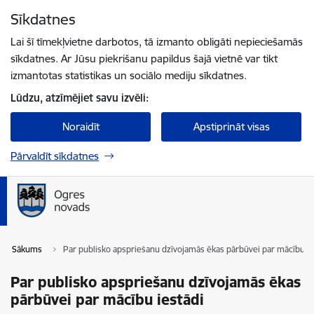
Pāriet uz lapas saturu
Sīkdatnes
Spied
lai meklētu
Enter
Lai šī tīmekļvietne darbotos, tā izmanto obligāti nepieciešamās
sīkdatnes. Ar Jūsu piekrišanu papildus šajā vietnē var tikt
izmantotas statistikas un sociālo mediju sīkdatnes.
Lūdzu, atzīmējiet savu izvēli:
Noraidīt
Apstiprināt visas
Pārvaldīt sīkdatnes
Sākums
Par publisko apspriešanu dzīvojamās ēkas pārbūvei par mācību ie
Par publisko apspriešanu dzīvojamās ēkas
pārbūvei par mācību iestādi