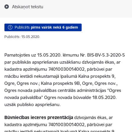
Atskaņot tekstu
Publicēts
pirms vairāk nekā 6 gadiem
Publicēts: 15.05.2020.
Pamatojoties uz 15.05.2020. lēmumu Nr. BIS-BV-5.3-2020-5
par publiskās apspriešanas uzsākšanu dzīvojamās ēkas, ar
kadastra apzīmējumu 74010030014002, pārbūvei par
mācību iestādi nekustamajā īpašumā Kalna prospekts 9,
Ogre, Ogres nov.; Kalna prospekts 9B, Ogre, Ogres nov.,
Ogres novada pašvaldības centrālās administrācijas “Ogres
novada pašvaldība” Ogres novada būvvalde 18.05.2020.
uzsāk publisko apspriešanu.
Būvniecības ieceres prezentācija
dzīvojamās ēkas, ar
kadastra apzīmējumu 74010030014002, pārbūvei par
mācību iestādi nekustamajā īpašumā Kalna prospekts 9,