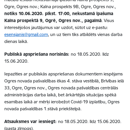
Ogre, Ogres nov.; Kalna prospekts 9B, Ogre, Ogres nov.,
notiks 10.06.2020. plkst. 17:00, nekustamā īpašuma
Kalna prospektā 9, Ogrē, Ogres nov., pagalmā
. Visus
interesējošos jautājumus var uzdot, sūtot uz e-pastu:
esensjanis@gmail.com
, un uz tiem tiks atbildēts vienas darba
dienas laikā.
Publiskā apspriešana norisinās:
no 18.05.2020. līdz
15.06.2020.
Iepazīties ar publiskās apspriešanas dokumentiem iespējams
Ogres novada pašvaldības ēkas 4. stāva vestibilā, Brīvības ielā
33, Ogre, Ogres nov., Ogres novada pašvaldības centrālās
administrācijas darba laikā, bet ārkārtējās situācijas spēkā
esamības laikā ar mērķi ierobežot Covid-19 izplatību, Ogres
novada pašvaldības 1.stāvā priekštelpā.
Atsauksmes var iesniegt:
no 18.05.2020. līdz 15.06.2020.
(pasta zīmogs).