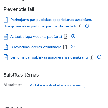
Pievienotie faili
Lejupielādēt:
Paziņojums par publiskās apspriešanas uzsākšanu
dzīvojamās ēkas pārbūvei par mācību iestādi
Lejupielādēt:
Aptaujas lapa viedokļa paušanai
Lejupielādēt:
Būvniecības ieceres vizualizācija
Lejupielādēt:
Lēmums par publiskās apspriešanas uzsākšanu
Saistītas tēmas
Aktualitātes:
Publiskās un sabiedriskās apspriešanas