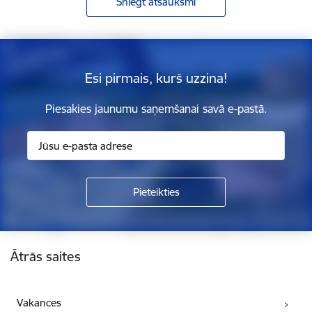
Sniegt atsauksmi
Esi pirmais, kurš uzzina!
Piesakies jaunumu saņemšanai savā e-pastā.
Kājene
Ātrās saites
Vakances