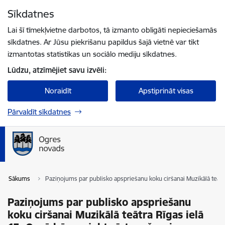
Pāriet uz lapas saturu
Sīkdatnes
Spied
lai meklētu
Enter
Lai šī tīmekļvietne darbotos, tā izmanto obligāti nepieciešamās
sīkdatnes. Ar Jūsu piekrišanu papildus šajā vietnē var tikt
izmantotas statistikas un sociālo mediju sīkdatnes.
Lūdzu, atzīmējiet savu izvēli:
Noraidīt
Apstiprināt visas
Pārvaldīt sīkdatnes
Sākums
Paziņojums par publisko apspriešanu koku ciršanai Muzikālā teātr
Paziņojums par publisko apspriešanu
koku ciršanai Muzikālā teātra Rīgas ielā