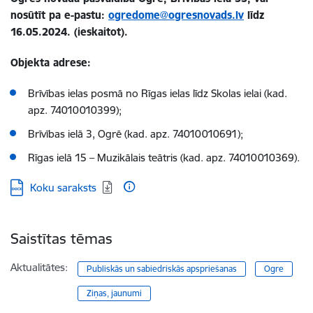
nosūtīt pa e-pastu:
ogredome@ogresnovads.lv
līdz
16.05.2024. (ieskaitot).
Objekta adrese:
Brīvības ielas posmā no Rīgas ielas līdz Skolas ielai (kad.
apz. 74010010399);
Brīvības ielā 3, Ogrē (kad. apz. 74010010691);
Rīgas ielā 15 – Muzikālais teātris (kad. apz. 74010010369).
Lejupielādēt:
Koku saraksts
Saistītas tēmas
Aktualitātes:
Publiskās un sabiedriskās apspriešanas
Ogre
Ziņas, jaunumi