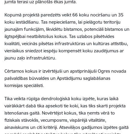
jumta terasi uz plānotās ēkas jumta.
Kopumā projektā paredzēts veikt 66 koku nociršanu un 35
koku iestādīšanu. Tas nepieciešams, lai pielāgotu teritoriju
jaunajām funkcijām, likvidētu bīstamos, potenciāli bīstamos un
ilgtspējībai neatbilstošus kokus. Tas uzlabos pilsētvides
kvalitāti, veicinās pilsētas infrastruktūras un kultūras attīstību,
vienlaikus sniedzot iespēju kompensēt koku zaudējumus ar
jaunu zaļo infrastruktūru.
Cērtamos kokus ir izvērtējuši un apstiprinājuši Ogres novada
pašvaldības būvvaldes un Apstādījumu saglabāšanas
komisijas speciālisti.
Tika veikta rūpīga dendroloģiskā koku izpēte, kuras laikā
vairākkārt dabā tika apsekoti tie koki, kas tiks skarti projekta
īstenošanas gaitā. Novērtējot kokus, tika ņemts vērā to
fiziskais stāvoklis, vecumposms, vispārējā vitalitāte,
ainaviskums un citi kritēriji. Atsevišķos gadījumos izpētes gaitā