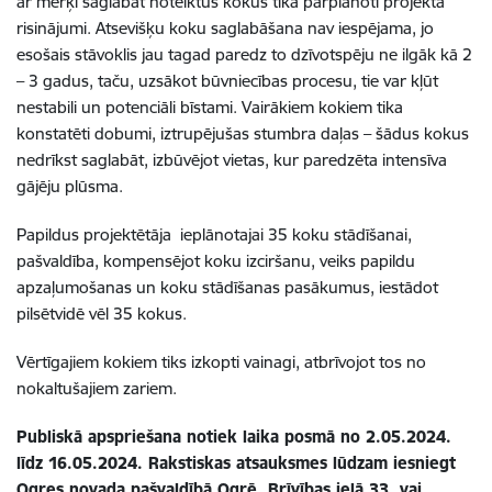
ar mērķi saglabāt noteiktus kokus tika pārplānoti projekta
risinājumi. Atsevišķu koku saglabāšana nav iespējama, jo
esošais stāvoklis jau tagad paredz to dzīvotspēju ne ilgāk kā 2
– 3 gadus, taču, uzsākot būvniecības procesu, tie var kļūt
nestabili un potenciāli bīstami. Vairākiem kokiem tika
konstatēti dobumi, iztrupējušas stumbra daļas – šādus kokus
nedrīkst saglabāt, izbūvējot vietas, kur paredzēta intensīva
gājēju plūsma.
Papildus projektētāja ieplānotajai 35 koku stādīšanai,
pašvaldība, kompensējot koku izciršanu, veiks papildu
apzaļumošanas un koku stādīšanas pasākumus, iestādot
pilsētvidē vēl 35 kokus.
Vērtīgajiem kokiem tiks izkopti vainagi, atbrīvojot tos no
nokaltušajiem zariem.
Publiskā apspriešana notiek laika posmā no 2.05.2024.
līdz 16.05.2024. Rakstiskas atsauksmes lūdzam iesniegt
Ogres novada pašvaldībā Ogrē, Brīvības ielā 33, vai