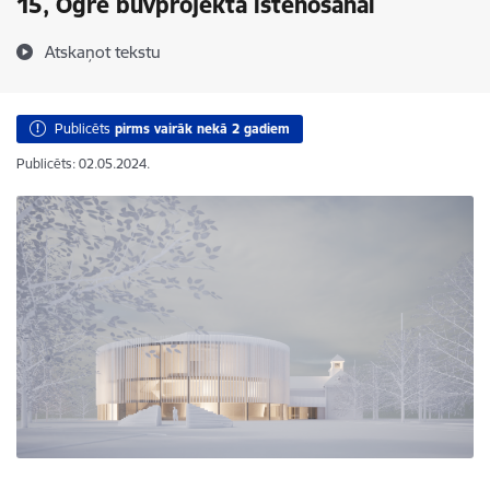
15, Ogrē būvprojekta īstenošanai
Atskaņot tekstu
Publicēts
pirms vairāk nekā 2 gadiem
Publicēts: 02.05.2024.