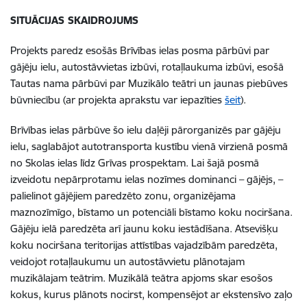
SITUĀCIJAS SKAIDROJUMS
Projekts paredz esošās Brīvības ielas posma pārbūvi par
gājēju ielu, autostāvvietas izbūvi, rotaļlaukuma izbūvi, esošā
Tautas nama pārbūvi par Muzikālo teātri un jaunas piebūves
būvniecību (ar projekta aprakstu var iepazīties
šeit
).
Brīvības ielas pārbūve šo ielu daļēji pārorganizēs par gājēju
ielu, saglabājot autotransporta kustību vienā virzienā posmā
no Skolas ielas līdz Grīvas prospektam. Lai šajā posmā
izveidotu nepārprotamu ielas nozīmes dominanci – gājējs, –
palielinot gājējiem paredzēto zonu, organizējama
maznozīmīgo, bīstamo un potenciāli bīstamo koku nociršana.
Gājēju ielā paredzēta arī jaunu koku iestādīšana. Atsevišķu
koku nociršana teritorijas attīstības vajadzībām paredzēta,
veidojot rotaļlaukumu un autostāvvietu plānotajam
muzikālajam teātrim. Muzikālā teātra apjoms skar esošos
kokus, kurus plānots nocirst, kompensējot ar ekstensīvo zaļo