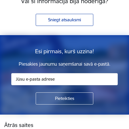
Vai šī informācija bija noderīga?
Sniegt atsauksmi
Esi pirmais, kurš uzzina!
Piesakies jaunumu saņemšanai savā e-pastā.
Kājene
Ātrās saites