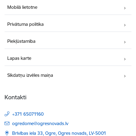
Mobilā lietotne
Privātuma politika
Piekļūstamība
Lapas karte
Sīkdatņu izvēles maiņa
Kontakti
+371 65071160
E-pasts:
ogredome@ogresnovads.lv
Brīvības iela 33, Ogre, Ogres novads, LV-5001