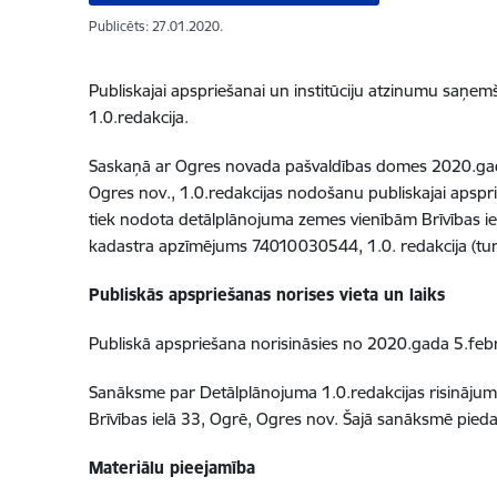
Publicēts: 27.01.2020.
Publiskajai apspriešanai un institūciju atzinumu saņem
1.0.redakcija.
Saskaņā ar Ogres novada pašvaldības domes 2020.gada
Ogres nov., 1.0.redakcijas nodošanu publiskajai apspri
tiek nodota detālplānojuma zemes vienībām Brīvības i
kadastra apzīmējums 74010030544, 1.0. redakcija (tu
Publiskās apspriešanas norises vieta un laiks
Publiskā apspriešana norisināsies no 2020.gada 5.feb
Sanāksme par Detālplānojuma 1.0.redakcijas risinājumi
Brīvības ielā 33, Ogrē, Ogres nov. Šajā sanāksmē piedal
Materiālu pieejamība