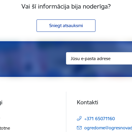
Vai šī informācija bija noderīga?
Sniegt atsauksmi
i
Kontakti
t
+371 65071160
E-pasts:
ogredome@ogresnovads
etotne