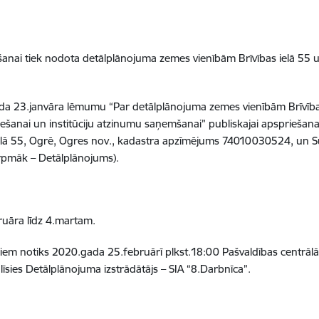
šanai tiek nodota detālplānojuma zemes vienībām Brīvības ielā 55 u
 23.janvāra lēmumu “Par detālplānojuma zemes vienībām Brīvības 
ešanai un institūciju atzinumu saņemšanai” publiskajai apspriešana
elā 55, Ogrē, Ogres nov., kadastra apzīmējums 74010030524, un Su
rpmāk – Detālplānojums).
ruāra līdz 4.martam.
em notiks 2020.gada 25.februārī plkst.18:00 Pašvaldības centrālās 
īsies Detālplānojuma izstrādātājs – SIA “8.Darbnīca”.