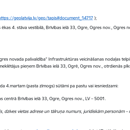
https://geolatvija.lv/geo/tapis#document_14717
);
ēkas 4. stāva vestibilā, Brīvības ielā 33, Ogre, Ogres nov., Ogres 
res novada pašvaldība” Infrastruktūras veicināšanas nodaļas telpisk
klētājus pieņem Brīvības ielā 33, Ogrē, Ogres nov., otrdienās plks
.
da 4.martam (pasta zīmogs) sūtāmi pa pastu vai iesniedzami:
centrā Brīvības ielā 33, Ogre, Ogres nov., LV – 5001.
, dzīves vietas adrese un tālruņa numurs, juridiskām personām – 