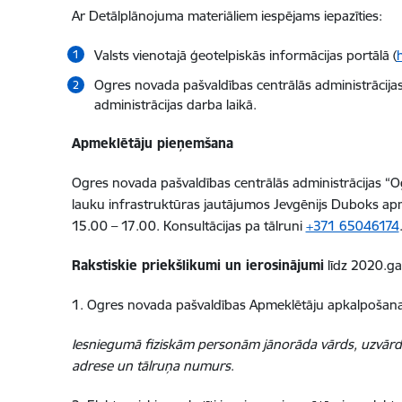
Ar Detālplānojuma materiāliem iespējams iepazīties:
Valsts vienotajā ģeotelpiskās informācijas portālā (
Ogres novada pašvaldības centrālās administrācijas 
administrācijas darba laikā.
Apmeklētāju pieņemšana
Ogres novada pašvaldības centrālās administrācijas “Og
lauku infrastruktūras jautājumos Jevgēnijs Duboks apme
15.00 – 17.00. Konsultācijas pa tālruni
+371 65046174
Rakstiskie priekšlikumi un ierosinājumi
līdz 2020.ga
1. Ogres novada pašvaldības Apmeklētāju apkalpošanas 
Iesniegumā fiziskām personām jānorāda vārds, uzvārds
adrese un tālruņa numurs
.