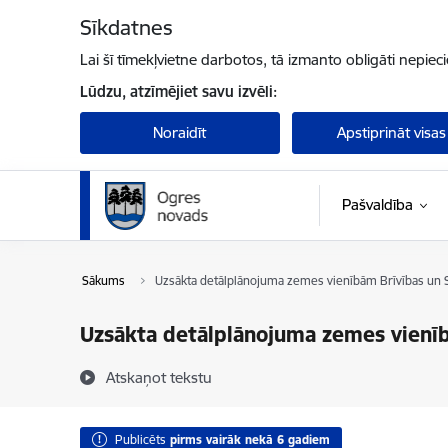
Pāriet uz lapas saturu
Sīkdatnes
Lai šī tīmekļvietne darbotos, tā izmanto obligāti nepiec
Lūdzu, atzīmējiet savu izvēli:
Noraidīt
Apstiprināt visas
Pašvaldība
Sākums
Uzsākta detālplānojuma zemes vienībām Brīvības un S
Uzsākta detālplānojuma zemes vienīb
Atskaņot tekstu
Publicēts
pirms vairāk nekā 6 gadiem