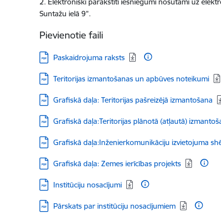
2. Elektroniski parakstīti iesniegumi nosūtāmi uz elek
Suntažu ielā 9”.
Pievienotie faili
Lejupielādēt:
Paskaidrojuma raksts
Lejupielādēt:
Teritorijas izmantošanas un apbūves noteikumi
Lejupielādēt:
Grafiskā daļa: Teritorijas pašreizējā izmantošana
Lejupielādēt:
Grafiskā daļa:Teritorijas plānotā (atļautā) izmanto
Lejupielādēt:
Grafiskā daļa:Inženierkomunikāciju izvietojuma s
Lejupielādēt:
Grafiskā daļa: Zemes ierīcības projekts
Lejupielādēt:
Institūciju nosacījumi
Lejupielādēt:
Pārskats par institūciju nosacījumiem