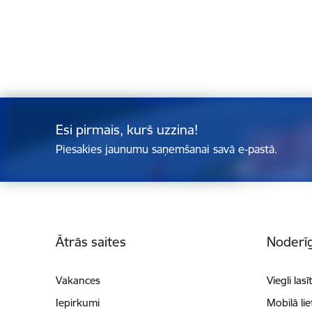
Esi pirmais, kurš uzzina!
Piesakies jaunumu saņemšanai savā e-pastā.
Kājene
Ātrās saites
Noderīg
Vakances
Viegli lasī
Iepirkumi
Mobilā li