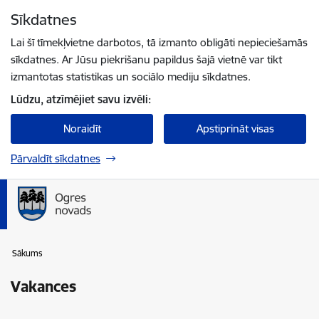
Pāriet uz lapas saturu
Sīkdatnes
Spied
lai meklētu
Enter
Lai šī tīmekļvietne darbotos, tā izmanto obligāti nepieciešamās
sīkdatnes. Ar Jūsu piekrišanu papildus šajā vietnē var tikt
izmantotas statistikas un sociālo mediju sīkdatnes.
Lūdzu, atzīmējiet savu izvēli:
Noraidīt
Apstiprināt visas
Pārvaldīt sīkdatnes
Sākums
Vakances