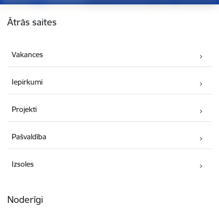
Kājene
Ātrās saites
Vakances
Iepirkumi
Projekti
Pašvaldība
Izsoles
Noderīgi