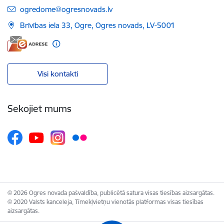
E-pasts:
ogredome@ogresnovads.lv
Brīvības iela 33, Ogre, Ogres novads, LV-5001
Visi kontakti
Sekojiet mums
© 2026 Ogres novada pašvaldība, publicētā satura visas tiesības aizsargātas.
© 2020 Valsts kanceleja, Tīmekļvietņu vienotās platformas visas tiesības
aizsargātas.