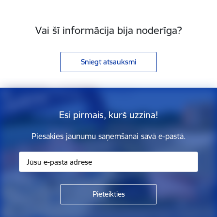
Vai šī informācija bija noderīga?
Sniegt atsauksmi
Esi pirmais, kurš uzzina!
Piesakies jaunumu saņemšanai savā e-pastā.