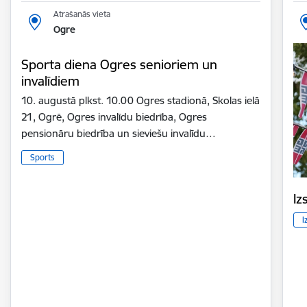
Atrašanās vieta
Ogre
Sporta diena Ogres senioriem un
invalīdiem
10. augustā plkst. 10.00 Ogres stadionā, Skolas ielā
21, Ogrē, Ogres invalīdu biedrība, Ogres
pensionāru biedrība un sieviešu invalīdu…
Sports
Iz
I