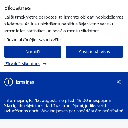
Pāriet uz lapas saturu
Sīkdatnes
Spied
lai meklētu
Enter
Lai šī tīmekļvietne darbotos, tā izmanto obligāti nepieciešamās
sīkdatnes. Ar Jūsu piekrišanu papildus šajā vietnē var tikt
izmantotas statistikas un sociālo mediju sīkdatnes.
Lūdzu, atzīmējiet savu izvēli:
Noraidīt
Apstiprināt visas
Pārvaldīt sīkdatnes
Izmaiņas
Informējam, ka 13. augustā no plkst. 19.00 ir iespējami
īslaicīgi tīmekļvietnes darbības traucējumi, jo tiks veikti
uzturēšanas darbi. Atvainojamies par sagādātajām neērtībām!
Ogres novada pašvaldība