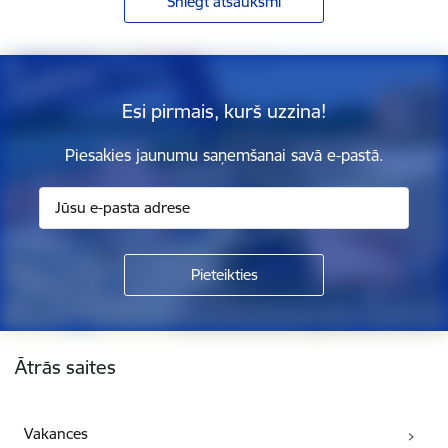
Sniegt atsauksmi
Esi pirmais, kurš uzzina!
Piesakies jaunumu saņemšanai savā e-pastā.
Kājene
Ātrās saites
Vakances