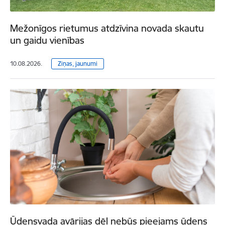
Mežonīgos rietumus atdzīvina novada skautu
un gaidu vienības
10.08.2026.
Ziņas, jaunumi
Ūdensvada avārijas dēļ nebūs pieejams ūdens