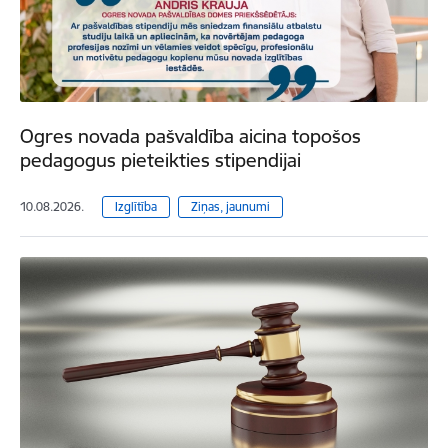
Ogres novada pašvaldība aicina topošos
pedagogus pieteikties stipendijai
10.08.2026.
Izglītība
Ziņas, jaunumi