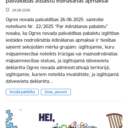
pašvaldības atbalstu ēdināšanas apmaksai
04.08.2026.
Ogres novada pašvaldības 26.06.2025. saistošie
noteikumi Nr. 22/2025 “Par ēdināšanas pabalstu”
nosaka, ka Ogres novada pašvaldības pabalstu izglītības
iestādes nodrošinātās ēdināšanas apmaksai ir tiesības
saņemt sekojošām mērķa grupām: izglītojamie, kuru
mājsaimniecībai noteikts trūcīgas vai maznodrošinātas
mājsaimniecības statuss, ja izglītojamā dzīvesvieta
deklarēta Ogres novada administratīvajā teritorijā;
izglītojamie, kuriem noteikta invaliditāte, ja izglītojamā
dzīvesvieta deklarēta…
Sociālā palīdzība
Ziņas, jaunumi