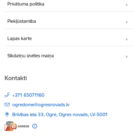
Privātuma politika
Piekļūstamība
Lapas karte
Sīkdatņu izvēles maiņa
Kontakti
+371 65071160
E-pasts:
ogredome@ogresnovads.lv
Brīvības iela 33, Ogre, Ogres novads, LV-5001