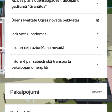
Rīcības plāns ūdensapgādes traucējumu
gadījumā “Granātos"
Ūdens kvalitāte Ogres novada peldvietās
Iedzīvotāju padomes
Ielu un ceļu uzturēšana novadā
Informē par sabiedriskā transporta
pakalpojumu neizpildi
Pakalpojumi
Atvērt