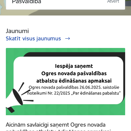
Pašvaldība
Atvērt
Jaunumi
Skatīt visus jaunumus
Aicinām savlaicīgi saņemt Ogres novada