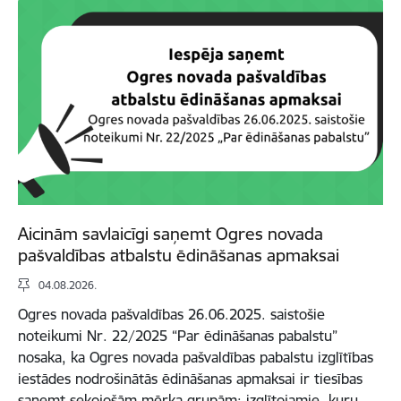
Aicinām savlaicīgi saņemt Ogres novada
pašvaldības atbalstu ēdināšanas apmaksai
04.08.2026.
Ogres novada pašvaldības 26.06.2025. saistošie
noteikumi Nr. 22/2025 “Par ēdināšanas pabalstu”
nosaka, ka Ogres novada pašvaldības pabalstu izglītības
iestādes nodrošinātās ēdināšanas apmaksai ir tiesības
saņemt sekojošām mērķa grupām: izglītojamie, kuru