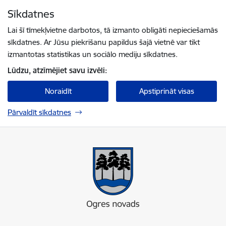
Pāriet uz lapas saturu
Sīkdatnes
Spied
lai meklētu
Enter
Lai šī tīmekļvietne darbotos, tā izmanto obligāti nepieciešamās
sīkdatnes. Ar Jūsu piekrišanu papildus šajā vietnē var tikt
izmantotas statistikas un sociālo mediju sīkdatnes.
Lūdzu, atzīmējiet savu izvēli:
Noraidīt
Apstiprināt visas
Pārvaldīt sīkdatnes
Ogres novada pašvaldība