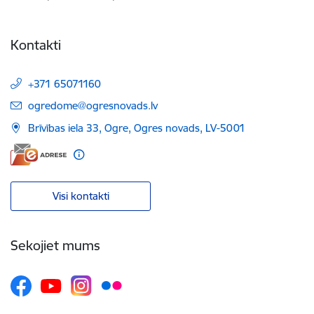
Kontakti
+371 65071160
E-pasts:
ogredome@ogresnovads.lv
Brīvības iela 33, Ogre, Ogres novads, LV-5001
Visi kontakti
Sekojiet mums