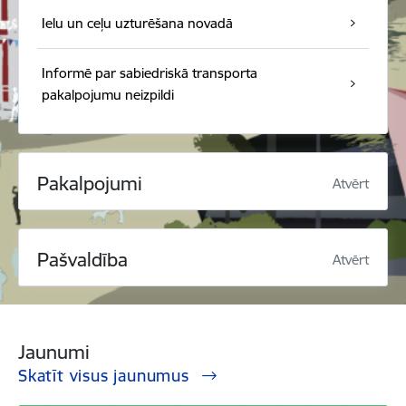
Ielu un ceļu uzturēšana novadā
Informē par sabiedriskā transporta
pakalpojumu neizpildi
Pakalpojumi
Atvērt
Pašvaldība
Atvērt
Jaunumi
Skatīt visus jaunumus