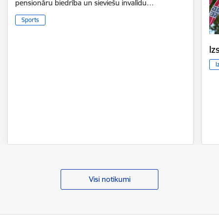
pensionāru biedrība un sieviešu invalīdu…
Sports
Iz
I
Visi notikumi