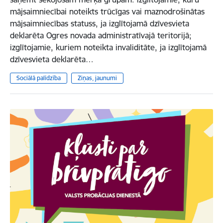
mājsaimniecībai noteikts trūcīgas vai maznodrošinātas
mājsaimniecības statuss, ja izglītojamā dzīvesvieta
deklarēta Ogres novada administratīvajā teritorijā;
izglītojamie, kuriem noteikta invaliditāte, ja izglītojamā
dzīvesvieta deklarēta…
Sociālā palīdzība
Ziņas, jaunumi