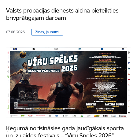
Valsts probācijas dienests aicina pieteikties
brīvprātīgajam darbam
07.08.2026.
Ziņas, jaunumi
Ķegumā norisināsies gada jaudīgākais sporta
un izklaides festivāls – “Vīru Spēles 2026”