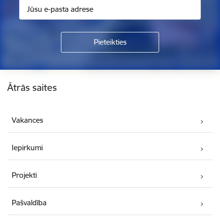
Kājene
Ātrās saites
Vakances
Iepirkumi
Projekti
Pašvaldība