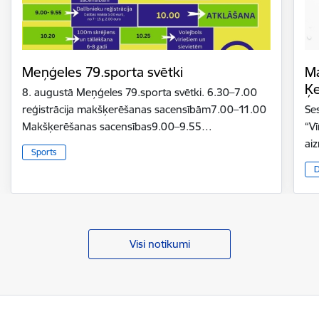
Meņģeles 79.sporta svētki
Ma
Ķ
8. augustā Meņģeles 79.sporta svētki. 6.30–7.00
reģistrācija makšķerēšanas sacensībām7.00–11.00
Se
Makšķerēšanas sacensības9.00–9.55…
“V
ai
Sports
D
Visi notikumi