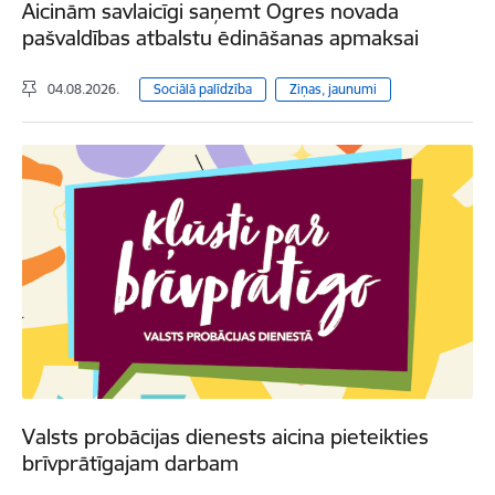
Aicinām savlaicīgi saņemt Ogres novada
pašvaldības atbalstu ēdināšanas apmaksai
04.08.2026.
Sociālā palīdzība
Ziņas, jaunumi
Valsts probācijas dienests aicina pieteikties
brīvprātīgajam darbam