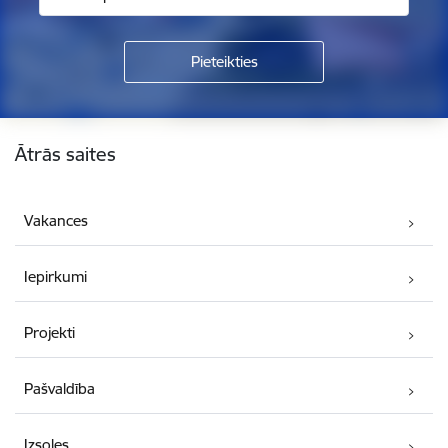
Kājene
Ātrās saites
Vakances
Iepirkumi
Projekti
Pašvaldība
Izsoles