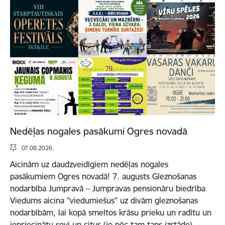
Nedēļas nogales pasākumi Ogres novadā
07.08.2026.
Aicinām uz daudzveidīgiem nedēļas nogales
pasākumiem Ogres novadā! 7. augusts Gleznošanas
nodarbība Jumpravā – Jumpravas pensionāru biedrība
Viedums aicina "viedumiešus" uz divām gleznošanas
nodarbībām, lai kopā smeltos krāsu prieku un radītu un
iepriecinātu sevi un citus (jo pēc tam taps izstāde).