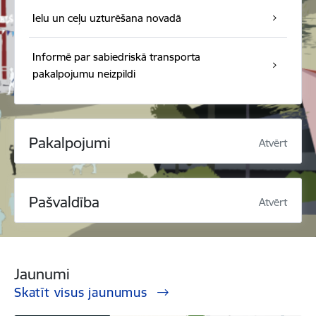
Ielu un ceļu uzturēšana novadā
Informē par sabiedriskā transporta
pakalpojumu neizpildi
Pakalpojumi
Atvērt
Pašvaldība
Atvērt
Jaunumi
Skatīt visus jaunumus