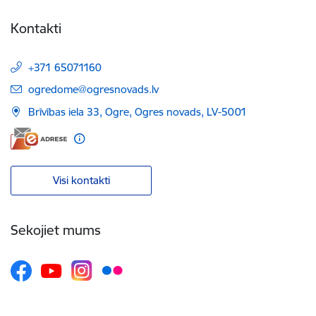
Kontakti
+371 65071160
E-pasts:
ogredome@ogresnovads.lv
Brīvības iela 33, Ogre, Ogres novads, LV-5001
Visi kontakti
Sekojiet mums