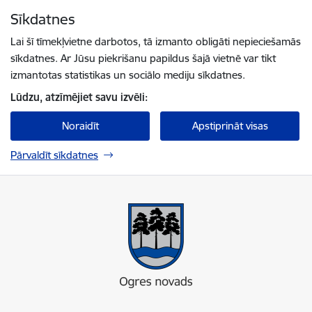
Pāriet uz lapas saturu
Sīkdatnes
Spied
lai meklētu
Enter
Lai šī tīmekļvietne darbotos, tā izmanto obligāti nepieciešamās
sīkdatnes. Ar Jūsu piekrišanu papildus šajā vietnē var tikt
izmantotas statistikas un sociālo mediju sīkdatnes.
Lūdzu, atzīmējiet savu izvēli:
Noraidīt
Apstiprināt visas
Pārvaldīt sīkdatnes
Ogres novada pašvaldība