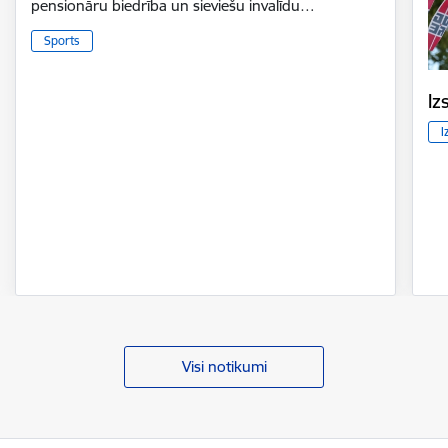
pensionāru biedrība un sieviešu invalīdu…
Sports
Iz
I
Visi notikumi