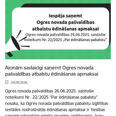
Aicinām savlaicīgi saņemt Ogres novada
pašvaldības atbalstu ēdināšanas apmaksai
04.08.2026.
Ogres novada pašvaldības 26.06.2025. saistošie
noteikumi Nr. 22/2025 “Par ēdināšanas pabalstu”
nosaka, ka Ogres novada pašvaldības pabalstu izglītības
iestādes nodrošinātās ēdināšanas apmaksai ir tiesības
saņemt sekojošām mērķa grupām: izglītojamie, kuru