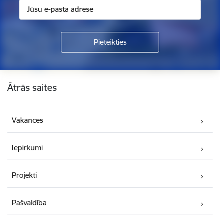
Kājene
Ātrās saites
Vakances
Iepirkumi
Projekti
Pašvaldība