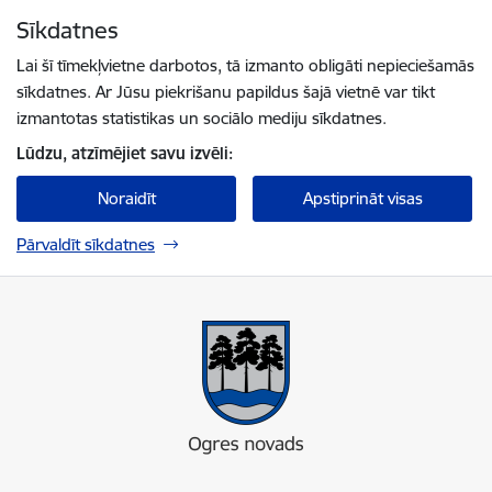
Pāriet uz lapas saturu
Sīkdatnes
Spied
lai meklētu
Enter
Lai šī tīmekļvietne darbotos, tā izmanto obligāti nepieciešamās
sīkdatnes. Ar Jūsu piekrišanu papildus šajā vietnē var tikt
izmantotas statistikas un sociālo mediju sīkdatnes.
Lūdzu, atzīmējiet savu izvēli:
Noraidīt
Apstiprināt visas
Pārvaldīt sīkdatnes
Ogres novada pašvaldība