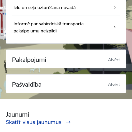
Ielu un ceļu uzturēšana novadā
Informē par sabiedriskā transporta
pakalpojumu neizpildi
Pakalpojumi
Atvērt
Pašvaldība
Atvērt
Jaunumi
Skatīt visus jaunumus