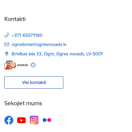
Kontakti
+371 65071160
E-pasts:
ogredome@ogresnovads.lv
Brīvības iela 33, Ogre, Ogres novads, LV-5001
Visi kontakti
Sekojiet mums