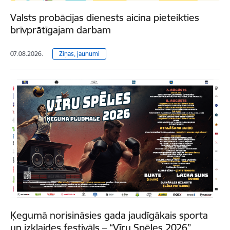
Valsts probācijas dienests aicina pieteikties
brīvprātīgajam darbam
07.08.2026.
Ziņas, jaunumi
Ķegumā norisināsies gada jaudīgākais sporta
un izklaides festivāls – “Vīru Spēles 2026”