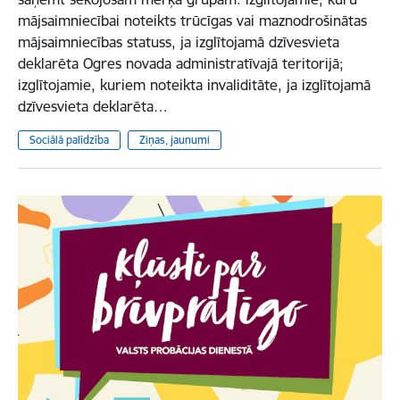
mājsaimniecībai noteikts trūcīgas vai maznodrošinātas
mājsaimniecības statuss, ja izglītojamā dzīvesvieta
deklarēta Ogres novada administratīvajā teritorijā;
izglītojamie, kuriem noteikta invaliditāte, ja izglītojamā
dzīvesvieta deklarēta…
Sociālā palīdzība
Ziņas, jaunumi