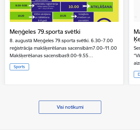
Meņģeles 79.sporta svētki
Ma
Ķ
8. augustā Meņģeles 79.sporta svētki. 6.30–7.00
reģistrācija makšķerēšanas sacensībām7.00–11.00
Se
Makšķerēšanas sacensības9.00–9.55…
“V
ai
Sports
D
Visi notikumi