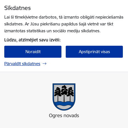
Pāriet uz lapas saturu
Sīkdatnes
Spied
lai meklētu
Enter
Lai šī tīmekļvietne darbotos, tā izmanto obligāti nepieciešamās
sīkdatnes. Ar Jūsu piekrišanu papildus šajā vietnē var tikt
izmantotas statistikas un sociālo mediju sīkdatnes.
Lūdzu, atzīmējiet savu izvēli:
Noraidīt
Apstiprināt visas
Pārvaldīt sīkdatnes
Ogres novada pašvaldība