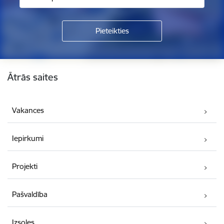
Kājene
Ātrās saites
Vakances
Iepirkumi
Projekti
Pašvaldība
Izsoles