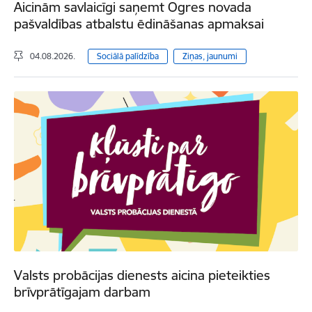
Aicinām savlaicīgi saņemt Ogres novada
pašvaldības atbalstu ēdināšanas apmaksai
04.08.2026.
Sociālā palīdzība
Ziņas, jaunumi
Valsts probācijas dienests aicina pieteikties
brīvprātīgajam darbam