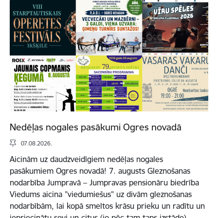
Nedēļas nogales pasākumi Ogres novadā
07.08.2026.
Aicinām uz daudzveidīgiem nedēļas nogales
pasākumiem Ogres novadā! 7. augusts Gleznošanas
nodarbība Jumpravā – Jumpravas pensionāru biedrība
Viedums aicina "viedumiešus" uz divām gleznošanas
nodarbībām, lai kopā smeltos krāsu prieku un radītu un
iepriecinātu sevi un citus (jo pēc tam taps izstāde).