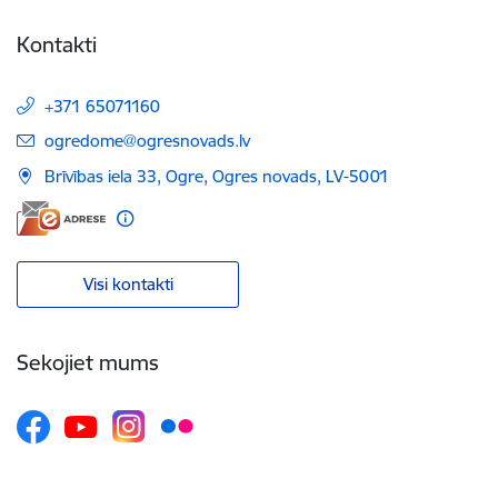
Kontakti
+371 65071160
E-pasts:
ogredome@ogresnovads.lv
Brīvības iela 33, Ogre, Ogres novads, LV-5001
Visi kontakti
Sekojiet mums