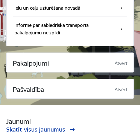
Ielu un ceļu uzturēšana novadā
Informē par sabiedriskā transporta
pakalpojumu neizpildi
Pakalpojumi
Atvērt
Pašvaldība
Atvērt
Jaunumi
Skatīt visus jaunumus