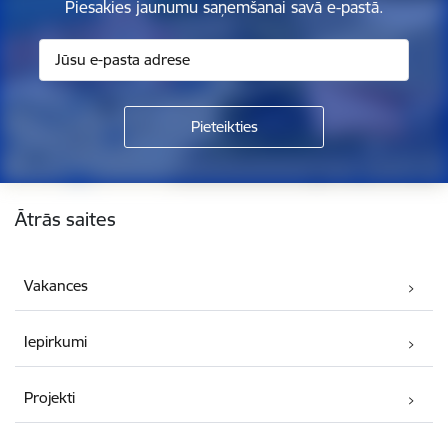
Piesakies jaunumu saņemšanai savā e-pastā.
Kājene
Ātrās saites
Vakances
Iepirkumi
Projekti