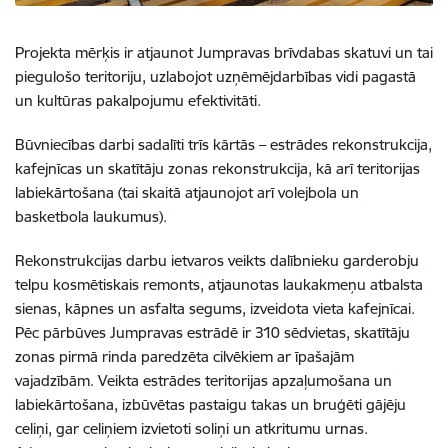
Projekta mērķis ir atjaunot Jumpravas brīvdabas skatuvi un tai
piegulošo teritoriju, uzlabojot uzņēmējdarbības vidi pagastā
un kultūras pakalpojumu efektivitāti.
Būvniecības darbi sadalīti trīs kārtās – estrādes rekonstrukcija,
kafejnīcas un skatītāju zonas rekonstrukcija, kā arī teritorijas
labiekārtošana (tai skaitā atjaunojot arī volejbola un
basketbola laukumus).
Rekonstrukcijas darbu ietvaros veikts dalībnieku garderobju
telpu kosmētiskais remonts, atjaunotas laukakmeņu atbalsta
sienas, kāpnes un asfalta segums, izveidota vieta kafejnīcai.
Pēc pārbūves Jumpravas estrādē ir 310 sēdvietas, skatītāju
zonas pirmā rinda paredzēta cilvēkiem ar īpašajām
vajadzībām. Veikta estrādes teritorijas apzaļumošana un
labiekārtošana, izbūvētas pastaigu takas un bruģēti gājēju
celiņi, gar celiņiem izvietoti soliņi un atkritumu urnas.