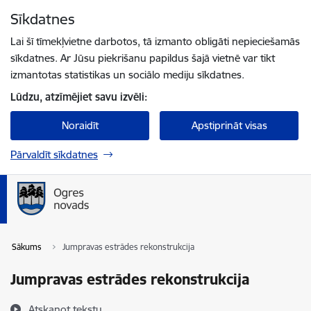
Pāriet uz lapas saturu
Sīkdatnes
Spied
lai meklētu
Enter
Lai šī tīmekļvietne darbotos, tā izmanto obligāti nepieciešamās
sīkdatnes. Ar Jūsu piekrišanu papildus šajā vietnē var tikt
izmantotas statistikas un sociālo mediju sīkdatnes.
Lūdzu, atzīmējiet savu izvēli:
Noraidīt
Apstiprināt visas
Pārvaldīt sīkdatnes
Sākums
Jumpravas estrādes rekonstrukcija
Jumpravas estrādes rekonstrukcija
Atskaņot tekstu