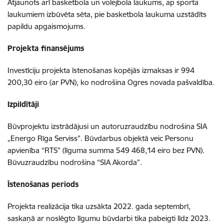
Atjaunots arī basketbola un volejbola laukums, ap sporta
laukumiem izbūvēta sēta, pie basketbola laukuma uzstādīts
papildu apgaismojums.
Projekta finansējums
Investīciju projekta īstenošanas kopējās izmaksas ir
994
200,30 eiro (ar PVN),
ko nodrošina Ogres novada pašvaldība.
Izpildītāji
Būvprojektu izstrādājusi un autoruzraudzību nodrošina SIA
„Energo Rīga Serviss”. Būvdarbus objektā veic Personu
apvienība “RTS” (līguma summa 549 468,14 eiro bez PVN).
Būvuzraudzību nodrošina “SIA Akorda”.
Īstenošanas periods
Projekta realizācija tika uzsākta 2022. gada septembrī,
saskaņā ar noslēgto līgumu būvdarbi tika pabeigti līdz 2023.