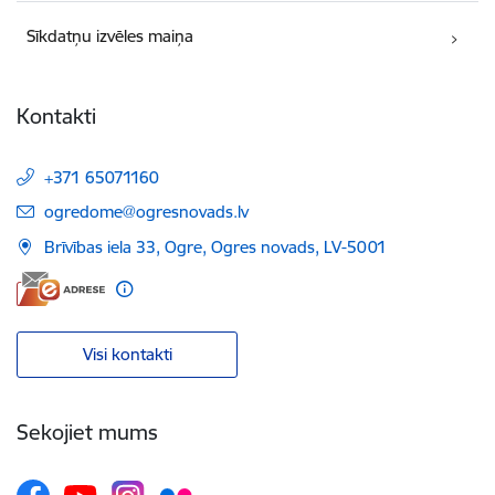
Sīkdatņu izvēles maiņa
Kontakti
+371 65071160
E-pasts:
ogredome@ogresnovads.lv
Brīvības iela 33, Ogre, Ogres novads, LV-5001
Visi kontakti
Sekojiet mums