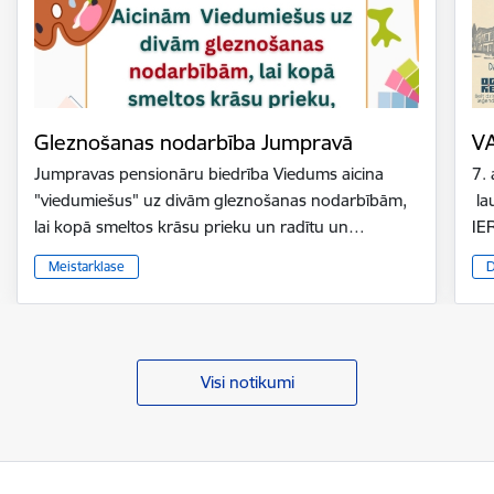
Gleznošanas nodarbība Jumpravā
V
Jumpravas pensionāru biedrība Viedums aicina
7.
"viedumiešus" uz divām gleznošanas nodarbībām,
la
lai kopā smeltos krāsu prieku un radītu un…
IE
Meistarklase
D
Visi notikumi