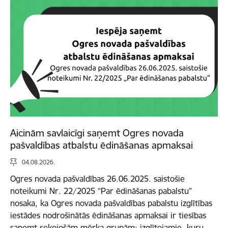
Aicinām savlaicīgi saņemt Ogres novada
pašvaldības atbalstu ēdināšanas apmaksai
04.08.2026.
Ogres novada pašvaldības 26.06.2025. saistošie
noteikumi Nr. 22/2025 “Par ēdināšanas pabalstu”
nosaka, ka Ogres novada pašvaldības pabalstu izglītības
iestādes nodrošinātās ēdināšanas apmaksai ir tiesības
saņemt sekojošām mērķa grupām: izglītojamie, kuru