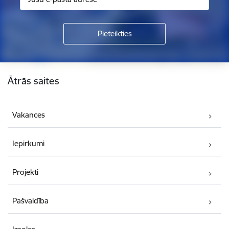
Kājene
Ātrās saites
Vakances
Iepirkumi
Projekti
Pašvaldība