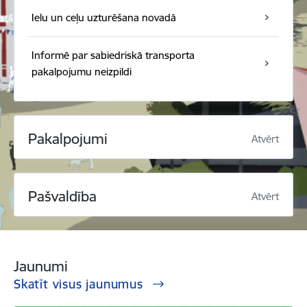
Ielu un ceļu uzturēšana novadā
Informē par sabiedriskā transporta
pakalpojumu neizpildi
Pakalpojumi
Atvērt
Pašvaldība
Atvērt
Jaunumi
Skatīt visus jaunumus