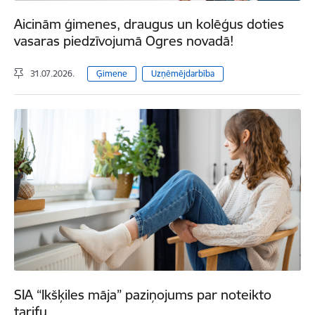
Aicinām ģimenes, draugus un kolēģus doties
vasaras piedzīvojumā Ogres novadā!
31.07.2026.
Ģimene
Uzņēmējdarbība
SIA “Ikšķiles māja” paziņojums par noteikto
tarifu