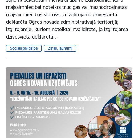
mājsaimniecībai noteikts trūcīgas vai maznodrošinātas
mājsaimniecības statuss, ja izglītojamā dzīvesvieta
deklarēta Ogres novada administratīvajā teritorijā;
izglītojamie, kuriem noteikta invaliditāte, ja izglītojamā
dzīvesvieta deklarēta…
Sociālā palīdzība
Ziņas, jaunumi