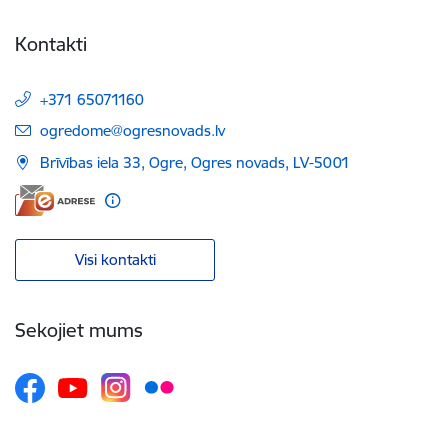
Kontakti
+371 65071160
E-pasts:
ogredome@ogresnovads.lv
Brīvības iela 33, Ogre, Ogres novads, LV-5001
Visi kontakti
Sekojiet mums