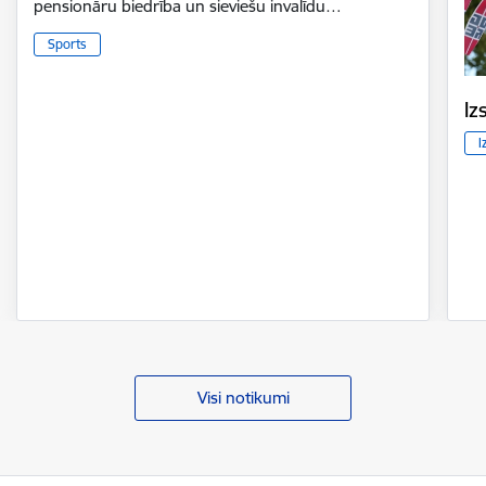
pensionāru biedrība un sieviešu invalīdu…
Sports
Iz
I
Visi notikumi