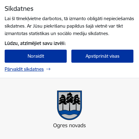
Pāriet uz lapas saturu
Sīkdatnes
Spied
lai meklētu
Enter
Lai šī tīmekļvietne darbotos, tā izmanto obligāti nepieciešamās
sīkdatnes. Ar Jūsu piekrišanu papildus šajā vietnē var tikt
izmantotas statistikas un sociālo mediju sīkdatnes.
Lūdzu, atzīmējiet savu izvēli:
Noraidīt
Apstiprināt visas
Pārvaldīt sīkdatnes
Ogres novada pašvaldība