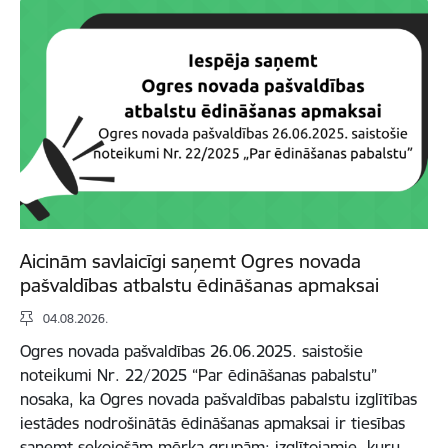
Aicinām savlaicīgi saņemt Ogres novada
pašvaldības atbalstu ēdināšanas apmaksai
04.08.2026.
Ogres novada pašvaldības 26.06.2025. saistošie
noteikumi Nr. 22/2025 “Par ēdināšanas pabalstu”
nosaka, ka Ogres novada pašvaldības pabalstu izglītības
iestādes nodrošinātās ēdināšanas apmaksai ir tiesības
saņemt sekojošām mērķa grupām: izglītojamie, kuru