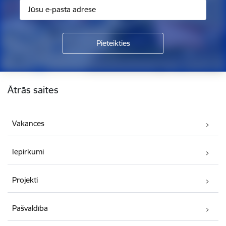
Kājene
Ātrās saites
Vakances
Iepirkumi
Projekti
Pašvaldība