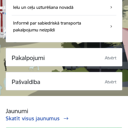
Ielu un ceļu uzturēšana novadā
Informē par sabiedriskā transporta
pakalpojumu neizpildi
Pakalpojumi
Atvērt
Pašvaldība
Atvērt
Jaunumi
Skatīt visus jaunumus