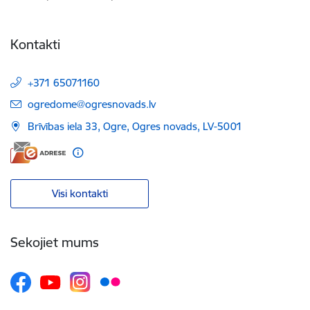
Kontakti
+371 65071160
E-pasts:
ogredome@ogresnovads.lv
Brīvības iela 33, Ogre, Ogres novads, LV-5001
Visi kontakti
Sekojiet mums