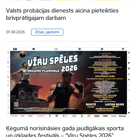
Valsts probācijas dienests aicina pieteikties
brīvprātīgajam darbam
07.08.2026.
Ziņas, jaunumi
Ķegumā norisināsies gada jaudīgākais sporta
un izklaides festivāls – “Vīru Spēles 2026”