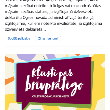
mājsaimniecībai noteikts trūcīgas vai maznodrošinātas
mājsaimniecības statuss, ja izglītojamā dzīvesvieta
deklarēta Ogres novada administratīvajā teritorijā;
izglītojamie, kuriem noteikta invaliditāte, ja izglītojamā
dzīvesvieta deklarēta…
Sociālā palīdzība
Ziņas, jaunumi