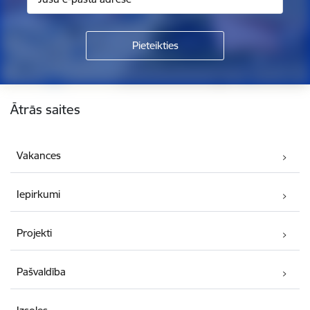
Kājene
Ātrās saites
Vakances
Iepirkumi
Projekti
Pašvaldība