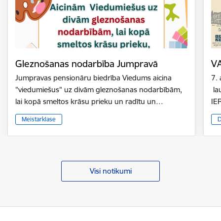
Gleznošanas nodarbība Jumpravā
V
Jumpravas pensionāru biedrība Viedums aicina
7.
"viedumiešus" uz divām gleznošanas nodarbībām,
la
lai kopā smeltos krāsu prieku un radītu un…
IE
Meistarklase
D
Visi notikumi