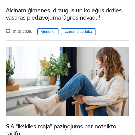
Aicinām ģimenes, draugus un kolēģus doties
vasaras piedzīvojumā Ogres novadā!
31.07.2026.
Ģimene
Uzņēmējdarbība
SIA “Ikšķiles māja” paziņojums par noteikto
tarifu