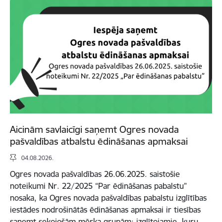
Aicinām savlaicīgi saņemt Ogres novada
pašvaldības atbalstu ēdināšanas apmaksai
04.08.2026.
Ogres novada pašvaldības 26.06.2025. saistošie
noteikumi Nr. 22/2025 “Par ēdināšanas pabalstu”
nosaka, ka Ogres novada pašvaldības pabalstu izglītības
iestādes nodrošinātās ēdināšanas apmaksai ir tiesības
saņemt sekojošām mērķa grupām: izglītojamie, kuru