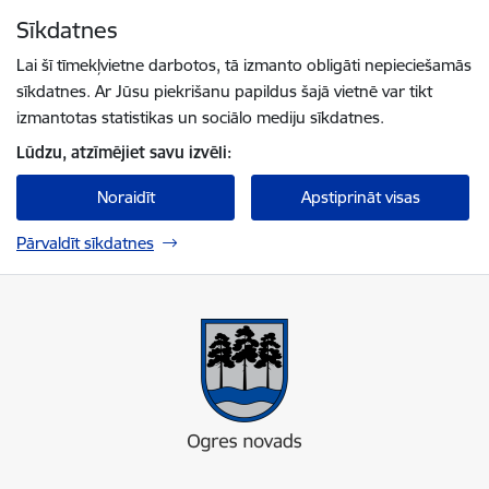
Pāriet uz lapas saturu
Sīkdatnes
Spied
lai meklētu
Enter
Lai šī tīmekļvietne darbotos, tā izmanto obligāti nepieciešamās
sīkdatnes. Ar Jūsu piekrišanu papildus šajā vietnē var tikt
izmantotas statistikas un sociālo mediju sīkdatnes.
Lūdzu, atzīmējiet savu izvēli:
Noraidīt
Apstiprināt visas
Pārvaldīt sīkdatnes
Ogres novada pašvaldība