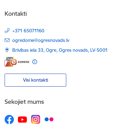
Kontakti
+371 65071160
E-pasts:
ogredome@ogresnovads.lv
Brīvības iela 33, Ogre, Ogres novads, LV-5001
Visi kontakti
Sekojiet mums