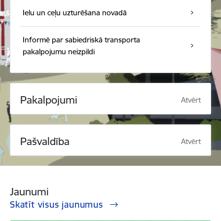
Ielu un ceļu uzturēšana novadā
Informē par sabiedriskā transporta
pakalpojumu neizpildi
Pakalpojumi
Atvērt
Pašvaldība
Atvērt
Jaunumi
Skatīt visus jaunumus