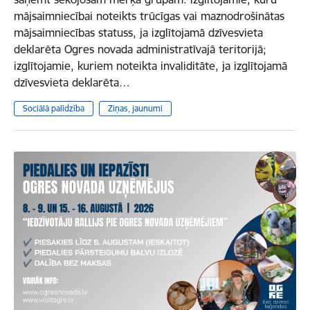
mājsaimniecībai noteikts trūcīgas vai maznodrošinātas
mājsaimniecības statuss, ja izglītojamā dzīvesvieta
deklarēta Ogres novada administratīvajā teritorijā;
izglītojamie, kuriem noteikta invaliditāte, ja izglītojamā
dzīvesvieta deklarēta…
Sociālā palīdzība
Ziņas, jaunumi