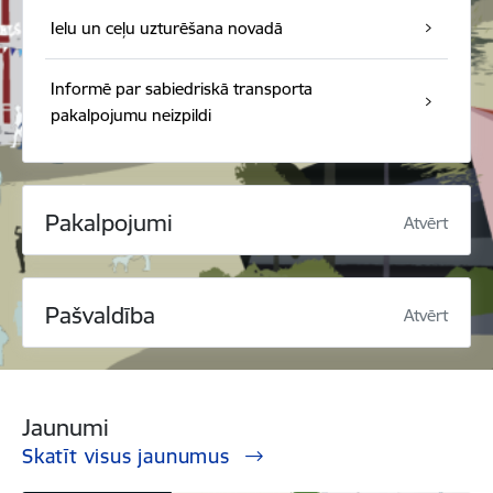
Ielu un ceļu uzturēšana novadā
Informē par sabiedriskā transporta
pakalpojumu neizpildi
Pakalpojumi
Atvērt
Pašvaldība
Atvērt
Jaunumi
Skatīt visus jaunumus