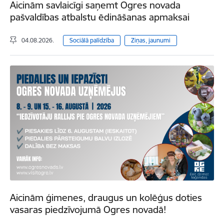
Aicinām savlaicīgi saņemt Ogres novada
pašvaldības atbalstu ēdināšanas apmaksai
04.08.2026.
Sociālā palīdzība
Ziņas, jaunumi
Aicinām ģimenes, draugus un kolēģus doties
vasaras piedzīvojumā Ogres novadā!