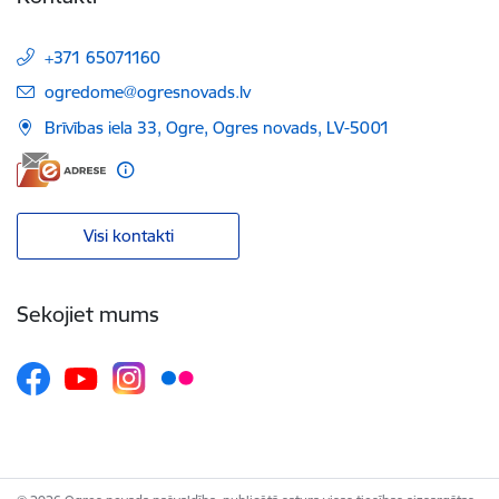
+371 65071160
E-pasts:
ogredome@ogresnovads.lv
Brīvības iela 33, Ogre, Ogres novads, LV-5001
Visi kontakti
Sekojiet mums