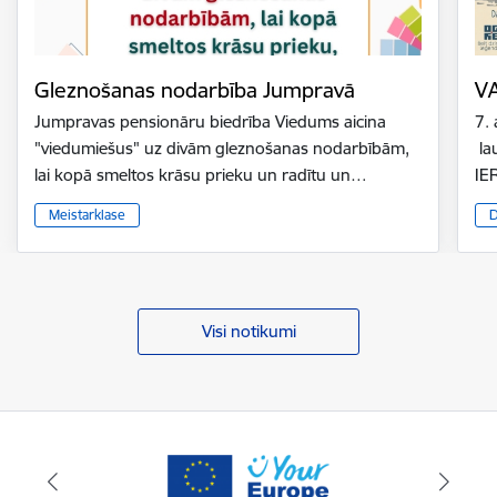
Gleznošanas nodarbība Jumpravā
V
Jumpravas pensionāru biedrība Viedums aicina
7.
"viedumiešus" uz divām gleznošanas nodarbībām,
la
lai kopā smeltos krāsu prieku un radītu un…
IE
Meistarklase
D
Visi notikumi