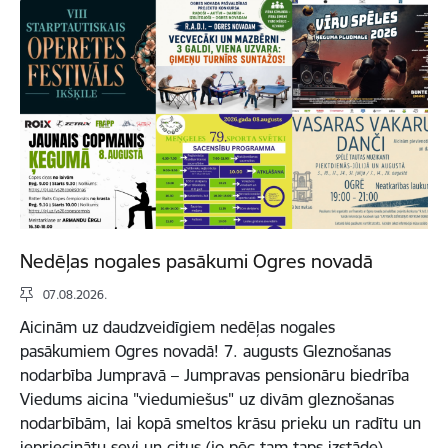
Nedēļas nogales pasākumi Ogres novadā
07.08.2026.
Aicinām uz daudzveidīgiem nedēļas nogales
pasākumiem Ogres novadā! 7. augusts Gleznošanas
nodarbība Jumpravā – Jumpravas pensionāru biedrība
Viedums aicina "viedumiešus" uz divām gleznošanas
nodarbībām, lai kopā smeltos krāsu prieku un radītu un
iepriecinātu sevi un citus (jo pēc tam taps izstāde).