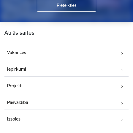
Kājene
Ātrās saites
Vakances
Iepirkumi
Projekti
Pašvaldība
Izsoles