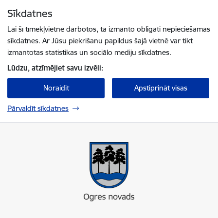
Pāriet uz lapas saturu
Sīkdatnes
Spied
lai meklētu
Enter
Lai šī tīmekļvietne darbotos, tā izmanto obligāti nepieciešamās
sīkdatnes. Ar Jūsu piekrišanu papildus šajā vietnē var tikt
izmantotas statistikas un sociālo mediju sīkdatnes.
Lūdzu, atzīmējiet savu izvēli:
Noraidīt
Apstiprināt visas
Pārvaldīt sīkdatnes
Ogres novada pašvaldība