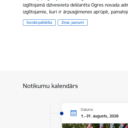
izglītojamā dzīvesvieta deklarēta Ogres novada admin
izglītojamie, kuri ir ārpusģimenes aprūpē, pamato
Sociālā palīdzība
Ziņas, jaunumi
Notikumu kalendārs
Datums
1.–31. augusts, 2026