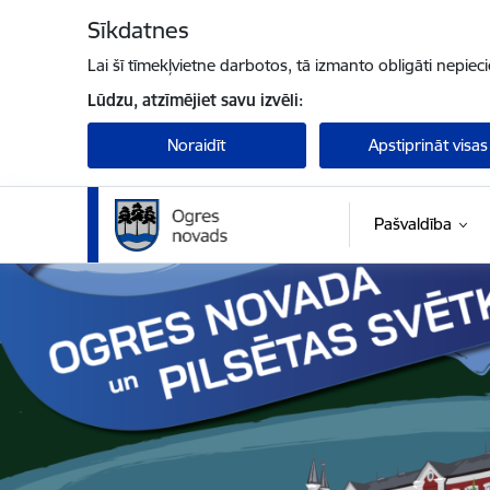
Pāriet uz lapas saturu
Sīkdatnes
Lai šī tīmekļvietne darbotos, tā izmanto obligāti nepiec
Lūdzu, atzīmējiet savu izvēli:
Noraidīt
Apstiprināt visas
Pašvaldība
Ogres novada pašvaldība