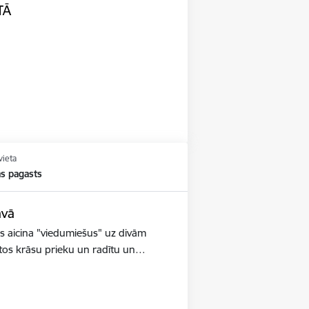
TĀ
vieta
s pagasts
avā
 aicina "viedumiešus" uz divām
tos krāsu prieku un radītu un…