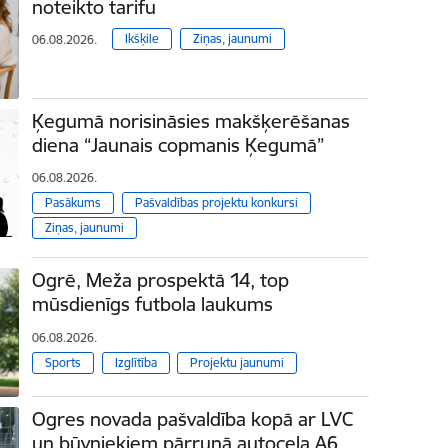
noteikto tarifu
Ikšķile
Ziņas, jaunumi
06.08.2026.
Ķegumā norisināsies makšķerēšanas
diena “Jaunais copmanis Ķegumā”
06.08.2026.
Pasākums
Pašvaldības projektu konkursi
Ziņas, jaunumi
Ogrē, Meža prospektā 14, top
mūsdienīgs futbola laukums
06.08.2026.
Sports
Izglītība
Projektu jaunumi
Ogres novada pašvaldība kopā ar LVC
un būvniekiem pārrunā autoceļa A6