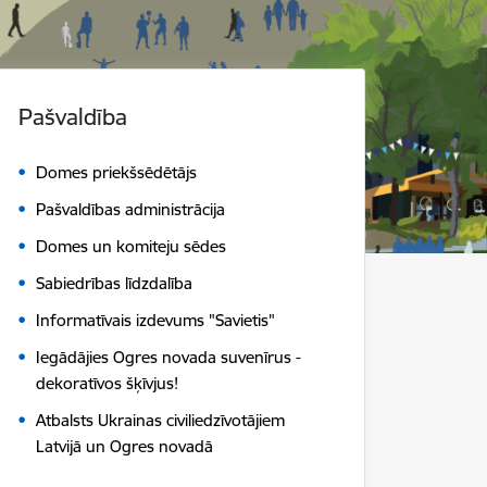
Pašvaldība
Domes priekšsēdētājs
Pašvaldības administrācija
Domes un komiteju sēdes
Sabiedrības līdzdalība
Informatīvais izdevums "Savietis"
Iegādājies Ogres novada suvenīrus -
dekoratīvos šķīvjus!
Atbalsts Ukrainas civiliedzīvotājiem
Latvijā un Ogres novadā