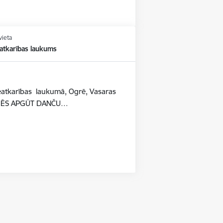
vieta
atkarības laukums
ē
Neatkarības laukumā, Ogrē, Vasaras
ĪDZĒS APGŪT DANČU…