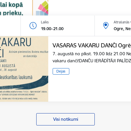
Laiks
Atrašanās 
19.00–21.00
Ogre, Ne
VASARAS VAKARU DANČI Ogr
7. augustā no plkst. 19.00 līdz 21.00 
vakaru danči!DANČU IERĀDĪTĀJI PAL
Dejas
Visi notikumi