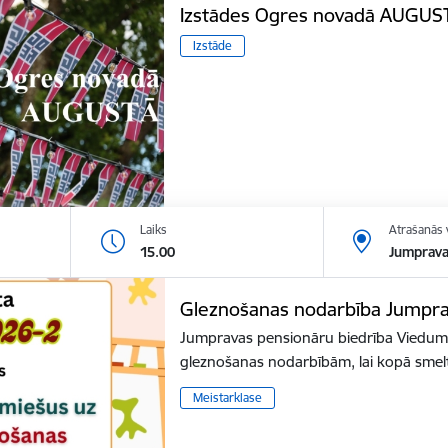
Izstādes Ogres novadā AUGUS
Izstāde
Laiks
Atrašanās 
15.00
Jumprava
Gleznošanas nodarbība Jumpr
Jumpravas pensionāru biedrība Viedums
gleznošanas nodarbībām, lai kopā smel
Meistarklase