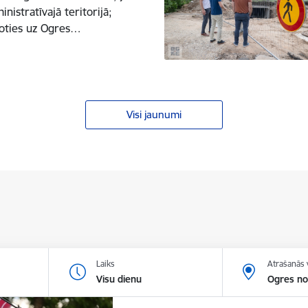
istratīvajā teritorijā;
joties uz Ogres…
Visi jaunumi
Laiks
Atrašanās 
Visu dienu
Ogres no