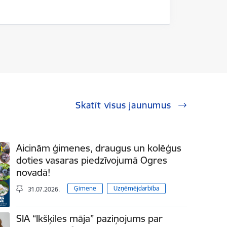
Skatīt visus jaunumus
Aicinām ģimenes, draugus un kolēģus
doties vasaras piedzīvojumā Ogres
novadā!
Ģimene
Uzņēmējdarbība
31.07.2026.
SIA “Ikšķiles māja” paziņojums par