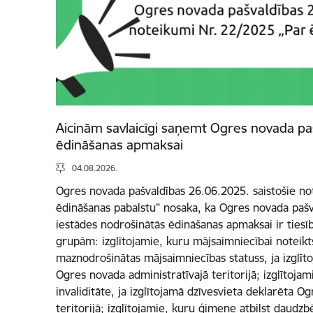
Aicinām savlaicīgi saņemt Ogres novada pa
ēdināšanas apmaksai
04.08.2026.
Ogres novada pašvaldības 26.06.2025. saistošie n
ēdināšanas pabalstu” nosaka, ka Ogres novada pašva
iestādes nodrošinātās ēdināšanas apmaksai ir tie
grupām: izglītojamie, kuru mājsaimniecībai noteikts
maznodrošinātas mājsaimniecības statuss, ja izglīt
Ogres novada administratīvajā teritorijā; izglītoja
invaliditāte, ja izglītojamā dzīvesvieta deklarēta O
teritorijā; izglītojamie, kuru ģimene atbilst daudz