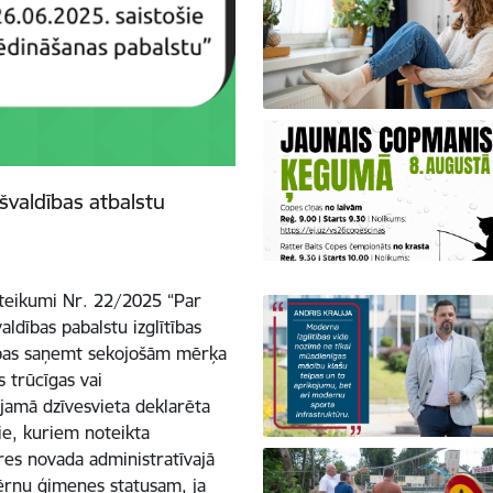
švaldības atbalstu
oteikumi Nr. 22/2025 “Par
ldības pabalstu izglītības
sības saņemt sekojošām mērķa
 trūcīgas vai
ojamā dzīvesvieta deklarēta
mie, kuriem noteikta
gres novada administratīvajā
bērnu ģimenes statusam, ja